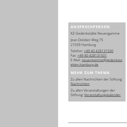
ANSPRECHPERSON
KZ-Gedenkstätte Neuengamme
Jean-Dolidier-Weg 75
21039 Hamburg
Telefon:
+49 40 428131500
Fax:
+49 40 428131501
E-Mail:
neuengamme@gedenksta
etten.hamburg.de
MEHR ZUM THEMA
Zu allen Nachrichten der Stiftung:
Nachrichten
Zu allen Veranstaltungen der
Stiftung:
Veranstaltungskalender