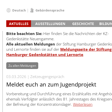
Deutsch
Gebärdensprache
Deutsch
AKTUELLES
AUSSTELLUNGEN
GESCHICHTE
BILDU
English
Nachrichten
Hauptausstellung
Konzentrationslager
Führungen / Projek
Der An
Schüle
Français
Bitte beachten Sie:
Hier finden Sie die Nachrichten der KZ-
Veranstaltungskalender
Lager-SS
Wachturm
Nachkriegsnutzung
Projekttage
Berufsgruppenorie
Sterbe
Berufs
Gedenkstätte Neuengamme.
Dansk
Alle aktuellen Meldungen
der Stiftung Hamburger Gedenks
Klinkerwerk
Gedenkstätte
Längere Projekte
Kooperationen
Führungen
Die Hä
Erwac
Español
und Lernorte finden sie auf der
Meldungsseite der Stiftung
ehem. Walther-Werke
Zeittafel
Schulkooperatione
Studientage
Arbeit
Inklus
Italiano
Hamburger Gedenkstätten und Lernorte
.
Gefängnismauer
KZ-Außenlager
Vor- und Nachbere
Alltag
Außenl
Fortbi
Nederlands
Haus des Gedenkens
Gedenkstätten in Ham
Digitale Angebote
Lager-
Begeg
Zu allen Meldungen
Polski
Sonderausstellungen
Totenbuch
Das E
Die To
Português
03.03.2026
Zeitzeugengespräch
Wanderausstellungen
Türkçe
Meldet euch an zum Jugendprojekt
Yкраїнський
Русский
Vorbereitung und Durchführung eines Erzählcafés mit Angehö
ehemals Verfolgter anlässlich des 81. Jahrestages des Kriegse
עברית
der Befreiung der Konzentrationslager.
Weiterlesen
العربية