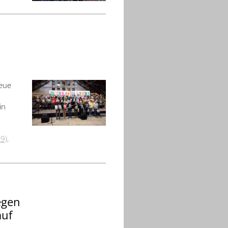
neue
in
89)
,
egen
auf