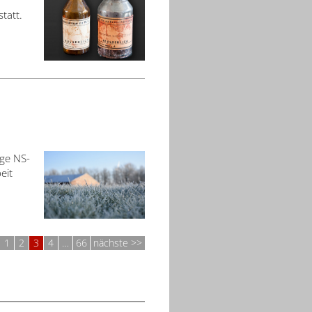
tatt.
ge NS-
eit
1
2
3
4
…
66
nächste