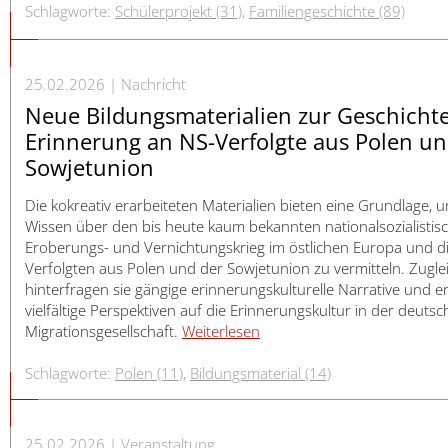
日本語
Schlagworte:
Schülerprojekt (31)
,
Familiengeschichte (89)
25.02.2026
Nachricht
Neue Bildungsmaterialien zur Geschicht
Erinnerung an NS-Verfolgte aus Polen un
Sowjetunion
Die kokreativ erarbeiteten Materialien bieten eine Grundlage, 
Wissen über den bis heute kaum bekannten nationalsozialistis
Eroberungs- und Vernichtungskrieg im östlichen Europa und d
Verfolgten aus Polen und der Sowjetunion zu vermitteln. Zugle
hinterfragen sie gängige erinnerungskulturelle Narrative und e
vielfältige Perspektiven auf die Erinnerungskultur in der deuts
Migrationsgesellschaft.
Weiterlesen
Schlagworte:
Polen (11)
,
Bildungsmaterial (14)
25.02.2026
Veranstaltung