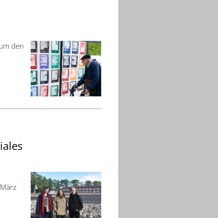
 um den
iales
. März