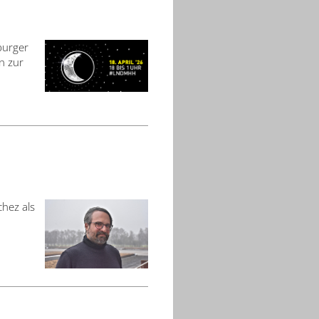
burger
n zur
hez als