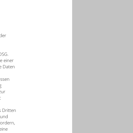
oder
DSG.
e einer
ne Daten
essen
g
zur
c
 Dritten
e und
ordern,
eine