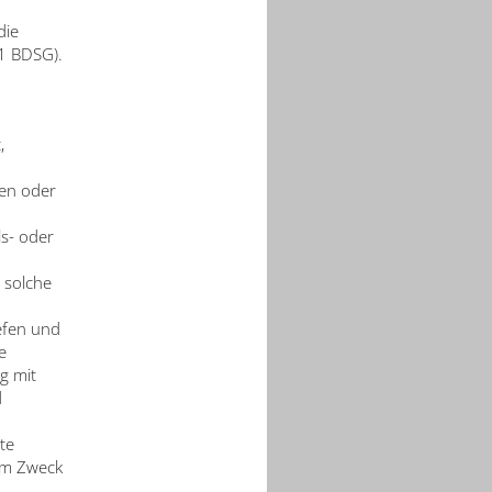
die
 1 BDSG).
,
hen oder
s- oder
 solche
efen und
e
g mit
d
te
em Zweck