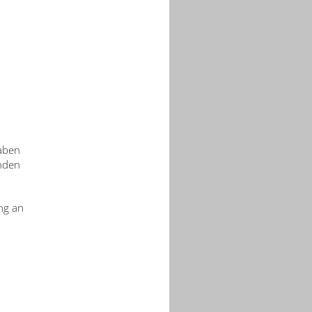
aben
nden
ng an