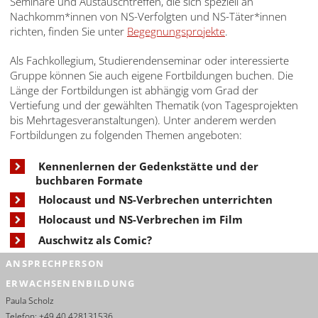
Seminare und Austauschtreffen, die sich speziell an
עברית
Nachkomm*innen von NS-Verfolgten und NS-Täter*innen
richten, finden Sie unter
Begegnungsprojekte
.
العربية
Als Fachkollegium, Studierendenseminar oder interessierte
日
Gruppe können Sie auch eigene Fortbildungen buchen. Die
本
Länge der Fortbildungen ist abhängig vom Grad der
語
Vertiefung und der gewählten Thematik (von Tagesprojekten
bis Mehrtagesveranstaltungen). Unter anderem werden
Fortbildungen zu folgenden Themen angeboten:
Kennenlernen der Gedenkstätte und der
buchbaren Formate
Holocaust und NS-Verbrechen unterrichten
Holocaust und NS-Verbrechen im Film
Auschwitz als Comic?
ANSPRECHPERSON
ERWACHSENENBILDUNG
Paula Scholz
Telefon:
+49 40 428131536