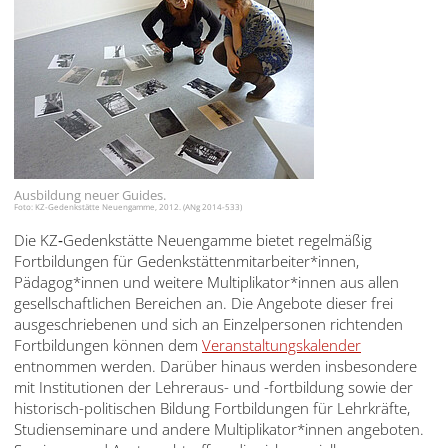
English
Français
Dansk
Español
Italiano
Ausbildung neuer Guides.
Foto: KZ-Gedenkstätte Neuengamme, 2012. (ANg 2014-533)
Nederlands
Die KZ‑Gedenkstätte Neuengamme bietet regelmäßig
Polski
Fortbildungen für Gedenkstättenmitarbeiter*innen,
Pädagog*innen und weitere Multiplikator*innen aus allen
Português
gesellschaftlichen Bereichen an. Die Angebote dieser frei
ausgeschriebenen und sich an Einzelpersonen richtenden
Türkçe
Fortbildungen können dem
Veranstaltungskalender
entnommen werden. Darüber hinaus werden insbesondere
Yкраїнський
mit Institutionen der Lehreraus- und -fortbildung sowie der
historisch-politischen Bildung Fortbildungen für Lehrkräfte,
Русский
Studienseminare und andere Multiplikator*innen angeboten.