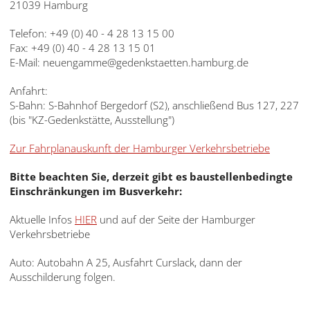
21039 Hamburg
English
Telefon: +49 (0) 40 - 4 28 13 15 00
Français
Fax: +49 (0) 40 - 4 28 13 15 01
E-Mail: neuengamme@gedenkstaetten.hamburg.de
Dansk
Anfahrt:
Español
S-Bahn: S-Bahnhof Bergedorf (S2), anschließend Bus 127, 227
(bis "KZ-Gedenkstätte, Ausstellung")
Italiano
Zur Fahrplanauskunft der Hamburger Verkehrsbetriebe
Nederlands
Bitte beachten Sie, derzeit gibt es baustellenbedingte
Polski
Einschränkungen im Busverkehr:
Português
Aktuelle Infos
HIER
und auf der Seite der Hamburger
Verkehrsbetriebe
Türkçe
Auto: Autobahn A 25, Ausfahrt Curslack, dann der
Yкраїнський
Ausschilderung folgen.
Русский