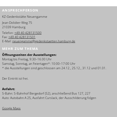
עברית
ANSPRECHPERSON
العربية
KZ-Gedenkstätte Neuengamme
Jean-Dolidier-Weg 75
日
21039 Hamburg
本
Telefon:
+49 40 428131500
語
Fax:
+49 40 428131501
E-Mail:
neuengamme@gedenkstaetten.hamburg.de
MEHR ZUM THEMA
Öffnungszeiten der Ausstellungen:
Montag bis Freitag, 9:30–16.00 Uhr
Samstag, Sonntag, an Feiertagen*: 10:00–17:00 Uhr
* die Ausstellungen sind geschlossen am 24.12., 25.12., 31.12 und 01.01.
Der Eintritt ist frei.
Anfahrt:
S-Bahn: S-Bahnhof Bergedorf (S2), anschließend Bus 127, 227
Auto: Autobahn A 25, Ausfahrt Curslack, der Ausschilderung folgen
Google Maps