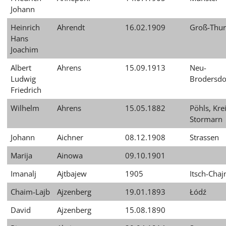
Johann
Heinrich
Ahrendt
16.02.1909
Groß-Thu
Hans
Joachim
Albert
Ahrens
15.09.1913
Neu-
Ludwig
Brodersdo
Friedrich
Wilhelm
Ahrens
15.05.1882
Pöhls, Kre
Stormarn
Johann
Aichner
08.12.1908
Strassen
Marija
Ainowa
09.10.1901
Imanalj
Ajtbajew
1905
Itsch-Chaj
Chaim-Lajb
Ajzenberg
19.01.1893
Łódź
David
Ajzenberg
15.08.1890