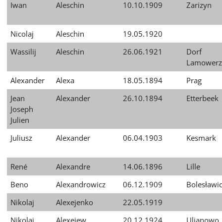
Iwan
Aleschin
10.10.1909
Zarizyn
Nicolaj
Aleschin
19.05.1920
Wassilij
Aleschin
26.06.1921
Dorf
Lamowerz
Alexander
Alexa
18.05.1894
Prag
Jean
Alexander
26.10.1894
Etterbeek
Joseph
Julien
Juliusz
Alexander
06.04.1903
Kesmark
René
Alexandre
14.06.1896
Lille
Beno
Alexandrowicz
06.12.1909
Bolesławi
Nikolaj
Alexejenko
22.05.1919
Nikolaj
Alexejew
20.12.1924
Uljanowo