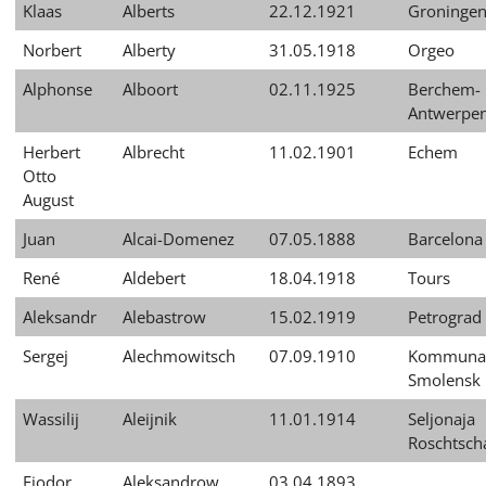
Klaas
Alberts
22.12.1921
Groninge
Norbert
Alberty
31.05.1918
Orgeo
Alphonse
Alboort
02.11.1925
Berchem-
Antwerpe
Herbert
Albrecht
11.02.1901
Echem
Otto
August
Juan
Alcai-Domenez
07.05.1888
Barcelona
René
Aldebert
18.04.1918
Tours
Aleksandr
Alebastrow
15.02.1919
Petrograd
Sergej
Alechmowitsch
07.09.1910
Kommuna
Smolensk
Wassilij
Aleijnik
11.01.1914
Seljonaja
Roschtsch
Fjodor
Aleksandrow
03.04.1893