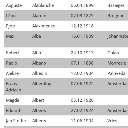
Auguste
Alablanche
06.04.1899
Bazaiges
Léon
Alardin
07.08.1879
Brognon
Pjotr
Alaximenko
12.12.1918
Max
Alba
16.01.1909
Johannisb
Robert
Alba
24.10.1913
Galan
Paolo
Albano
07.11.1898
Monreale
Aleksej
Albedin
12.02.1904
Paloveda
Frans
Alberding
07.06.1922
Amsterda
Adriaan
Magda
Albert
05.12.1928
Eduard
Alberts
27.02.1924
Amsterda
Jan Stoffer
Alberts
11.06.1904
Vries