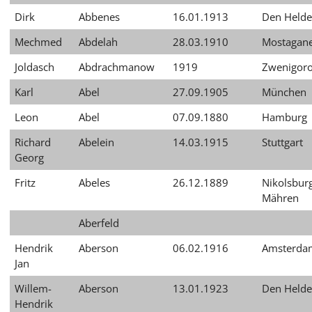
עברית
Dirk
Abbenes
16.01.1913
Den Helde
العربية
Mechmed
Abdelah
28.03.1910
Mostagan
日
Joldasch
Abdrachmanow
1919
Zwenigor
本
Karl
Abel
27.09.1905
München
語
Leon
Abel
07.09.1880
Hamburg
Richard
Abelein
14.03.1915
Stuttgart
Georg
Fritz
Abeles
26.12.1889
Nikolsburg
Mähren
Aberfeld
Hendrik
Aberson
06.02.1916
Amsterda
Jan
Willem-
Aberson
13.01.1923
Den Helde
Hendrik