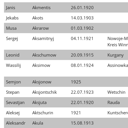
Janis
Akmentis
26.01.1920
Jekabs
Akots
14.03.1903
Musa
Akrarow
01.03.1902
Sergej
Aksamitnyj
04.11.1921
Nowoje-Me
Kreis Winn
Leonid
Akschumow
20.09.1915
Kurgany
Wassilij
Aksimow
08.01.1924
Assinowk
Semjon
Aksjonow
1925
Stepan
Aksjontschik
22.07.1923
Wetschin
Sevastjan
Aksjuta
22.01.1920
Rauda
Aleksej
Aktschurin
1921
Kuntsche
Aleksandr
Akula
15.08.1913