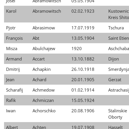
Josel
Abramowitsch
05.05.1904
Karol
Abramowitsch
02.02.1923
Kustownic
Kreis Shit
Pjotr
Abrasimow
17.07.1919
Tschura
François
Abt
13.05.1904
Saint Etie
Misza
Abulchajew
1920
Aschchab
Armand
Accart
13.10.1882
Dijon
Dmitrij
Achapkin
26.10.1918
Smerdynj
Jean
Achard
20.01.1905
Gerzat
Scharafij
Achmedow
01.02.1914
Astrachasi
Rafik
Achmiczan
15.05.1924
Iwan
Achorschko
20.08.1906
Stalinskie
Oborty
Albert
Achten
19.07.1908
Hasselt