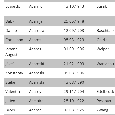
Eduardo
Adamic
13.10.1913
Susak
Babkin
Adamjan
25.05.1918
Danilo
Adamow
12.09.1903
Baschtan
Christiaan
Adams
08.03.1923
Goirle
Johann
Adams
01.09.1906
Welper
August
Józef
Adamski
21.02.1903
Warschau
Konstanty
Adamski
05.08.1906
Stefan
Adamski
13.08.1890
Valentin
Adamy
29.11.1904
Ettelbrück
Julien
Adelaire
28.10.1922
Pessoux
Broer
Adema
02.08.1925
Zwaag