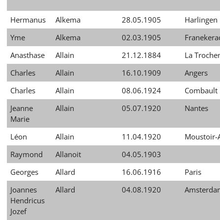
Hermanus
Alkema
28.05.1905
Harlingen
Yme
Alkema
02.03.1905
Franekera
Anasthase
Allain
21.12.1884
La Troche
Charles
Allain
16.10.1909
Angers
Charles
Allain
08.06.1924
Combault
Jeanne
Allain
05.07.1920
Nantes
Marie
Léon
Allain
11.04.1920
Moustoir-
Raymond
Allanoit
04.05.1903
Georges
Allard
16.06.1916
Paris
Joannes
Allard
04.08.1920
Amsterda
Hendricus
Jozef