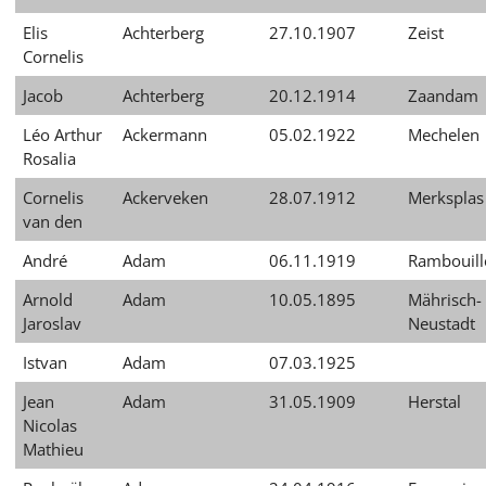
Elis
Achterberg
27.10.1907
Zeist
Cornelis
Jacob
Achterberg
20.12.1914
Zaandam
Léo Arthur
Ackermann
05.02.1922
Mechelen
Rosalia
Cornelis
Ackerveken
28.07.1912
Merksplas
van den
André
Adam
06.11.1919
Rambouill
Arnold
Adam
10.05.1895
Mährisch-
Jaroslav
Neustadt
Istvan
Adam
07.03.1925
Jean
Adam
31.05.1909
Herstal
Nicolas
Mathieu