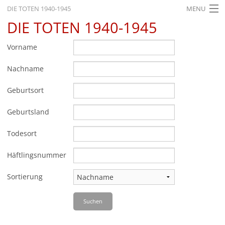
DIE TOTEN 1940-1945
MENU
DIE TOTEN 1940-1945
STARTSEITE
AKTUELLES
Vorname
AUSSTELLUNGEN
Nachname
GESCHICHTE
Geburtsort
BILDUNG
Geburtsland
FORSCHUNG
Todesort
SERVICE
Häftlingsnummer
Zurück
Deutsch
Gebärdensprache
Leichte Sprache
Sortierung
Deutsch
Suchen
Deutsch