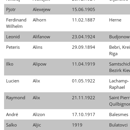
Pjotr
Alexejew
15.06.1905
Ferdinand
Alhorn
11.02.1887
Herne
Wilhelm
Leonid
Alifanow
23.04.1924
Budjonow
Peteris
Alins
29.09.1894
Bebri, Kre
Riga
Ilko
Alipow
11.04.1919
Samtschic
Bezirk Ki
Lucien
Alix
01.05.1922
Lachamp-
Raphael
Raymond
Alix
21.11.1922
Saint Pierr
Quilbigno
André
Alizon
17.10.1917
Balesmes
Salko
Aljic
1919
Bulatovci