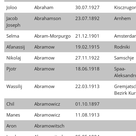
Joloo
Abraham
30.07.1927
Kisczrugo
Jacob
Abrahamson
23.07.1892
Arnhem
Joseph
Selma
Abram-Morpurgo
21.12.1901
Amsterda
Afanassij
Abramow
19.02.1915
Rodniki
Nikolaj
Abramow
27.11.1922
Samschje
Pjotr
Abramow
18.06.1918
Spaa-
Aleksand
Wassilij
Abramow
22.03.1913
Gremjatsc
Bezirk Kur
Chil
Abramowicz
01.10.1897
Manes
Abramowicz
11.08.1913
Aron
Abramowitsch