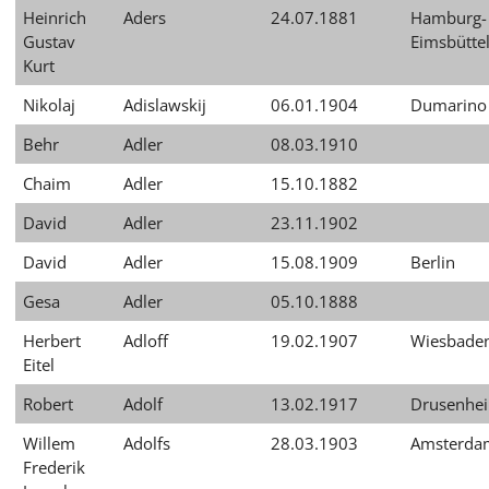
Heinrich
Aders
24.07.1881
Hamburg-
Gustav
Eimsbütte
Kurt
Nikolaj
Adislawskij
06.01.1904
Dumarino
Behr
Adler
08.03.1910
Chaim
Adler
15.10.1882
David
Adler
23.11.1902
David
Adler
15.08.1909
Berlin
Gesa
Adler
05.10.1888
Herbert
Adloff
19.02.1907
Wiesbade
Eitel
Robert
Adolf
13.02.1917
Drusenhe
Willem
Adolfs
28.03.1903
Amsterda
Frederik