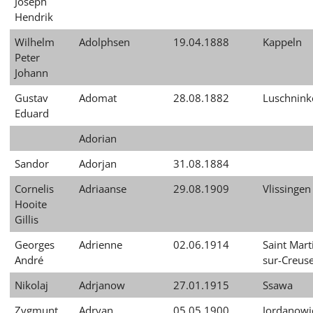
Joseph
Hendrik
Wilhelm
Adolphsen
19.04.1888
Kappeln
Peter
Johann
Gustav
Adomat
28.08.1882
Luschnink
Eduard
Adorian
Sandor
Adorjan
31.08.1884
Cornelis
Adriaanse
29.08.1909
Vlissingen
Hooite
Gillis
Georges
Adrienne
02.06.1914
Saint Mart
André
sur-Creus
Nikolaj
Adrjanow
27.01.1915
Ssawa
Zygmunt
Adryan
05.05.1900
Jordanowi