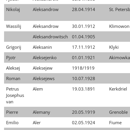
Nikolaj
Aleksandrow
28.04.1914
St. Peters
Wassilij
Aleksandrow
30.01.1912
Klimowon
Aleksandrowitsch
01.04.1905
Grigorij
Aleksanin
17.11.1912
Klyki
Pjotr
Aleksejenko
01.01.1921
Akimowka
Aleksej
Aleksejew
1918/1919
Roman
Aleksejews
10.07.1928
Petrus
Alem
19.03.1891
Kerkdriel
Josephus
van
Pierre
Alemany
20.05.1919
Grenoble
Emilio
Aler
02.05.1924
Fiume