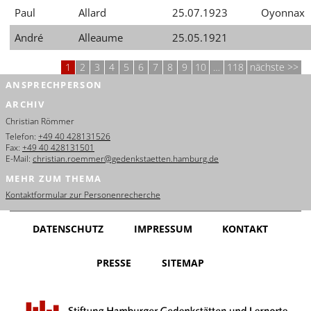
Paul
Allard
25.07.1923
Oyonnax
André
Alleaume
25.05.1921
1
2
3
4
5
6
7
8
9
10
…
118
nächste
ANSPRECHPERSON
ARCHIV
Christian Römmer
Telefon:
+49 40 428131526
Fax:
+49 40 428131501
E-Mail:
christian.roemmer@gedenkstaetten.hamburg.de
MEHR ZUM THEMA
Kontaktformular zur Personenrecherche
DATENSCHUTZ
IMPRESSUM
KONTAKT
PRESSE
SITEMAP