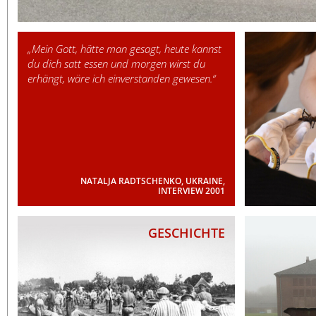
日本語
„Mein Gott, hätte man gesagt, heute kannst
du dich satt essen und morgen wirst du
erhängt, wäre ich einverstanden gewesen.“
NATALJA RADTSCHENKO, UKRAINE,
INTERVIEW 2001
GESCHICHTE