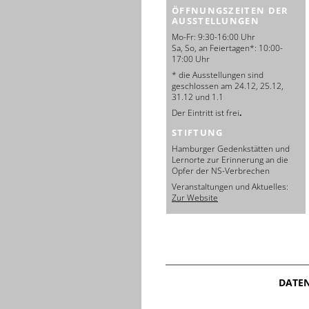
ÖFFNUNGSZEITEN DER
AUSSTELLUNGEN
Mo-Fr: 9:30-16:00 Uhr
Sa, So, an Feiertagen*: 10:00-
17:00 Uhr
* die Ausstellungen sind
geschlossen am 24.12, 25.12,
31.12 und 1.1
Der Eintritt ist frei
.
STIFTUNG
Hamburger Gedenkstätten und
Lernorte zur Erinnerung an die
Opfer der NS-Verbrechen
Veranstaltungen und Aktuelles:
Zur Website
DATE