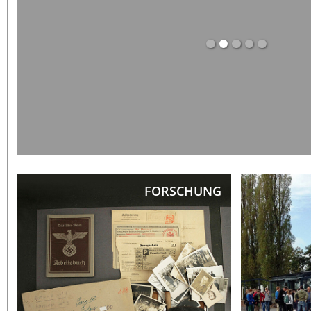
me
se
FORSCHUNG