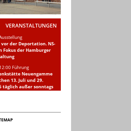
VERANSTALTUNGEN
Ausstellung
 vor der Deportation. NS-
im Fokus der Hamburger
altung
12:00 Führung
denkstätte Neuengamme
chen 13. Juli und 29.
6 täglich außer sonntags
e Kurzführungen für
cher*innen an.
ITEMAP