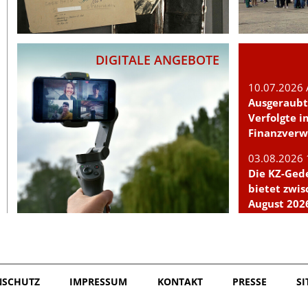
DIGITALE ANGEBOTE
10.07.2026 
Ausgeraubt
Verfolgte 
Finanzverw
03.08.2026 
Die KZ-Ge
bietet zwis
August 202
öffentlich
Einzelbesu
NSCHUTZ
IMPRESSUM
KONTAKT
PRESSE
S