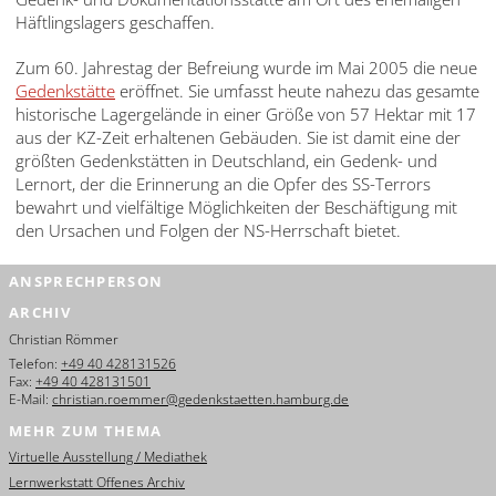
עברית
Häftlingslagers geschaffen.
العربية
Zum 60. Jahrestag der Befreiung wurde im Mai 2005 die neue
Gedenkstätte
eröffnet. Sie umfasst heute nahezu das gesamte
日
historische Lagergelände in einer Größe von 57 Hektar mit 17
本
aus der KZ-Zeit erhaltenen Gebäuden. Sie ist damit eine der
語
größten Gedenkstätten in Deutschland, ein Gedenk- und
Lernort, der die Erinnerung an die Opfer des SS-Terrors
bewahrt und vielfältige Möglichkeiten der Beschäftigung mit
den Ursachen und Folgen der NS-Herrschaft bietet.
ANSPRECHPERSON
ARCHIV
Christian Römmer
Telefon:
+49 40 428131526
Fax:
+49 40 428131501
E-Mail:
christian.roemmer@gedenkstaetten.hamburg.de
MEHR ZUM THEMA
Virtuelle Ausstellung / Mediathek
Lernwerkstatt Offenes Archiv