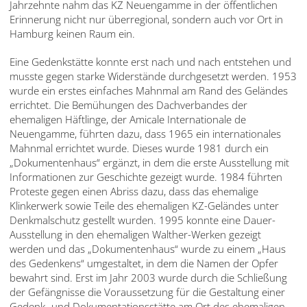
Jahrzehnte nahm das KZ Neuengamme in der öffentlichen
English
Erinnerung nicht nur überregional, sondern auch vor Ort in
Hamburg keinen Raum ein.
Français
Eine Gedenkstätte konnte erst nach und nach entstehen und
Dansk
musste gegen starke Widerstände durchgesetzt werden. 1953
wurde ein erstes einfaches Mahnmal am Rand des Geländes
Español
errichtet. Die Bemühungen des Dachverbandes der
ehemaligen Häftlinge, der Amicale Internationale de
Italiano
Neuengamme, führten dazu, dass 1965 ein internationales
Nederlands
Mahnmal errichtet wurde. Dieses wurde 1981 durch ein
„Dokumentenhaus“ ergänzt, in dem die erste Ausstellung mit
Polski
Informationen zur Geschichte gezeigt wurde. 1984 führten
Proteste gegen einen Abriss dazu, dass das ehemalige
Português
Klinkerwerk sowie Teile des ehemaligen KZ-Geländes unter
Denkmalschutz gestellt wurden. 1995 konnte eine Dauer-
Türkçe
Ausstellung in den ehemaligen Walther-Werken gezeigt
werden und das „Dokumentenhaus“ wurde zu einem „Haus
Yкраїнський
des Gedenkens“ umgestaltet, in dem die Namen der Opfer
bewahrt sind. Erst im Jahr 2003 wurde durch die Schließung
Русский
der Gefängnisse die Voraussetzung für die Gestaltung einer
Gedenk- und Dokumentationsstätte am Ort des ehemaligen