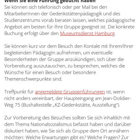
Wenn Sie eine Führung gebucht haben
עברית
Sie können sich telefonisch oder per Mail bei den
MitarbeiterInnen der Gedenkstättenpädagogik und des
العربية
Studienzentrums vorab beraten lassen, welches pädagogische
Angebot am besten für Ihre Gruppe geeignet ist. Die konkrete
日
Buchung erfolgt über den
Museumsdienst Hamburg
.
本
語
Sie können kurz vor dem Besuch den Kontakt mit Ihrem/Ihrer
begleitenden PädagogIn aufnehmen, um eventuelle
Besonderheiten der Gruppe anzukündigen, sich über die
Vorbereitung auszutauschen, zu besprechen, welches die
Wünsche für einen Besuch oder besondere
Themenschwerpunkte sind.
Treffpunkt für
angemeldete Gruppenführungen
ist, wenn
nicht anders vereinbart, der Haupteingang am Jean-Dolidier-
Weg 75 (Bushaltestelle „KZ‑Gedenkstätte, Ausstellung“).
Zur Vorbereitung des Besuches sollten Sie sich inhaltlich mit
dem Thema Nationalsozialismus befasst haben und darüber
diskutiert haben, wie Sie sich als Gruppe dem Ort annähern
möchten: Welche Erwartungen gibt es? Welche Fragen? Zur