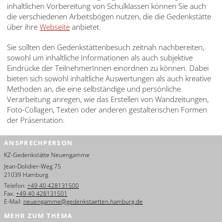
inhaltlichen Vorbereitung von Schulklassen können Sie auch
die verschiedenen Arbeitsbögen nutzen, die die Gedenkstätte
über ihre
Webseite
anbietet.
Sie sollten den Gedenkstättenbesuch zeitnah nachbereiten,
sowohl um inhaltliche Informationen als auch subjektive
Eindrücke der TeilnehmerInnen einordnen zu können. Dabei
bieten sich sowohl inhaltliche Auswertungen als auch kreative
Methoden an, die eine selbständige und persönliche
Verarbeitung anregen, wie das Erstellen von Wandzeitungen,
Foto-Collagen, Texten oder anderen gestalterischen Formen
der Präsentation.
ANSPRECHPERSON
KZ-Gedenkstätte Neuengamme
Jean-Dolidier-Weg 75
21039 Hamburg
Telefon:
+49 40 428131500
Fax:
+49 40 428131501
E-Mail:
neuengamme@gedenkstaetten.hamburg.de
MEHR ZUM THEMA