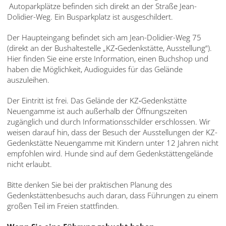
English
Autoparkplätze befinden sich direkt an der Straße Jean-
Dolidier-Weg. Ein Busparkplatz ist ausgeschildert.
Français
Der Haupteingang befindet sich am Jean-Dolidier-Weg 75
Dansk
(direkt an der Bushaltestelle „KZ‑Gedenkstätte, Ausstellung“).
Hier finden Sie eine erste Information, einen Buchshop und
Español
haben die Möglichkeit, Audioguides für das Gelände
auszuleihen.
Italiano
Der Eintritt ist frei. Das Gelände der KZ‑Gedenkstätte
Nederlands
Neuengamme ist auch außerhalb der Öffnungszeiten
zugänglich und durch Informationsschilder erschlossen. Wir
Polski
weisen darauf hin, dass der Besuch der Ausstellungen der KZ-
Gedenkstätte Neuengamme mit Kindern unter 12 Jahren nicht
Português
empfohlen wird. Hunde sind auf dem Gedenkstättengelände
nicht erlaubt.
Türkçe
Bitte denken Sie bei der praktischen Planung des
Yкраїнський
Gedenkstättenbesuchs auch daran, dass Führungen zu einem
großen Teil im Freien stattfinden.
Русский