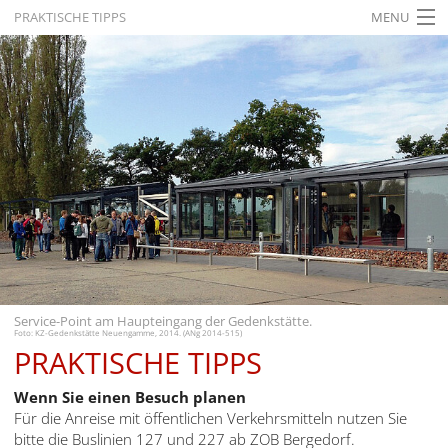
PRAKTISCHE TIPPS
MENU
STARTSEITE
AKTUELLES
AUSSTELLUNGEN
GESCHICHTE
BILDUNG
FORSCHUNG
SERVICE
Service-Point am Haupteingang der Gedenkstätte.
Foto: KZ-Gedenkstätte Neuengamme, 2014. (ANg 2014-515)
Zurück
Deutsch
Gebärdensprache
PRAKTISCHE TIPPS
Deutsch
Wenn Sie einen Besuch planen
Deutsch
Für die Anreise mit öffentlichen Verkehrsmitteln nutzen Sie
bitte die Buslinien 127 und 227 ab ZOB Bergedorf.