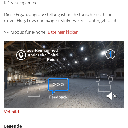
KZ Neuengamme.
English
Diese Ergänzungsausstellung ist am historischen Ort – in
Français
einem Flügel des ehemaligen Klinkerwerks – untergebracht.
Dansk
VR-Modus für iPhone:
Bitte hier klicken
Español
Italiano
Nederlands
Polski
Português
Türkçe
Yкраїнський
Vollbild
Русский
Legende