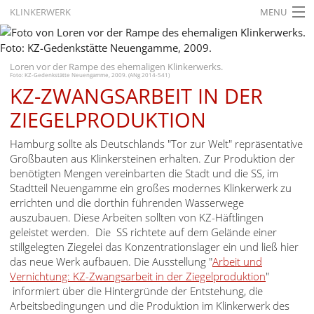
KLINKERWERK
MENU
STARTSEITE
AKTUELLES
Loren vor der Rampe des ehemaligen Klinkerwerks.
Foto: KZ-Gedenkstätte Neuengamme, 2009. (ANg 2014-541)
KZ-ZWANGSARBEIT IN DER
AUSSTELLUNGEN
ZIEGELPRODUKTION
GESCHICHTE
Hamburg sollte als Deutschlands "Tor zur Welt" repräsentative
BILDUNG
Großbauten aus Klinkersteinen erhalten. Zur Produktion der
benötigten Mengen vereinbarten die Stadt und die SS, im
FORSCHUNG
Stadtteil Neuengamme ein großes modernes Klinkerwerk zu
errichten und die dorthin führenden Wasserwege
SERVICE
auszubauen. Diese Arbeiten sollten von KZ-Häftlingen
geleistet werden. Die SS richtete auf dem Gelände einer
Zurück
Deutsch
Gebärdensprache
Leichte Sprache
stillgelegten Ziegelei das Konzentrationslager ein und ließ hier
das neue Werk aufbauen. Die Ausstellung "
Arbeit und
Deutsch
Vernichtung: KZ-Zwangsarbeit in der Ziegelproduktion
"
informiert über die Hintergründe der Entstehung, die
Deutsch
Arbeitsbedingungen und die Produktion im Klinkerwerk des