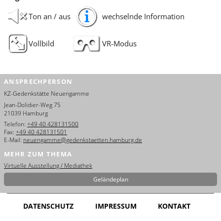
עברית
Ton an / aus
wechselnde Information
العربية
Vollbild
VR-Modus
日
本
語
ANSPRECHPERSON
KZ-Gedenkstätte Neuengamme
Jean-Dolidier-Weg 75
21039 Hamburg
Telefon:
+49 40 428131500
Fax:
+49 40 428131501
E-Mail:
neuengamme@gedenkstaetten.hamburg.de
MEHR ZUM THEMA
Virtuelle Ausstellung / Mediathek
Geländeplan
DATENSCHUTZ
IMPRESSUM
KONTAKT