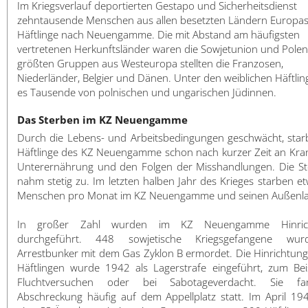
Im Kriegsverlauf deportierten Gestapo und Sicherheitsdienst
zehntausende Menschen aus allen besetzten Ländern Europas 
Häftlinge nach Neuengamme. Die mit Abstand am häufigsten
vertretenen Herkunftsländer waren die Sowjetunion und Polen
größten Gruppen aus Westeuropa stellten die Franzosen,
Niederländer, Belgier und Dänen. Unter den weiblichen Häftli
es Tausende von polnischen und ungarischen Jüdinnen.
Das Sterben im KZ Neuengamme
Durch die Lebens- und Arbeitsbedingungen geschwächt, starb
Häftlinge des KZ Neuengamme schon nach kurzer Zeit an Kran
Unterernährung und den Folgen der Misshandlungen. Die St
nahm stetig zu. Im letzten halben Jahr des Krieges starben 
Menschen pro Monat im KZ Neuengamme und seinen Außenla
In großer Zahl wurden im KZ Neuengamme Hinric
durchgeführt. 448 sowjetische Kriegsgefangene wu
Arrestbunker mit dem Gas Zyklon B ermordet. Die Hinrichtung
Häftlingen wurde 1942 als Lagerstrafe eingeführt, zum Beis
Fluchtversuchen oder bei Sabotageverdacht. Sie f
Abschreckung häufig auf dem Appellplatz statt. Im April 194