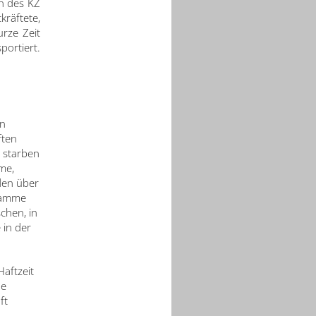
n des KZ
räftete,
urze Zeit
portiert.
en
ften
 starben
me,
den über
gamme
chen, in
 in der
aftzeit
de
ft