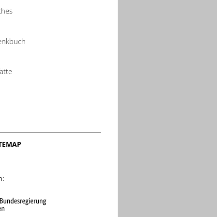
ches
denkbuch
ätte
ITEMAP
n: