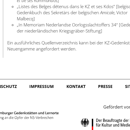
et de ses Kommandos
]
„Listes des Belges détenus dans le KZ et ses Kdos“ [belgis
Gedenkbuch des Sekretärs der belgischen
Amicale
, Victor
Malbecq]
„In Memoriam Nederlandse Oorlogsslachtoffers 34“ [Ge
der niederländischen Kriegsgräber-Stiftung]
Ein ausführliches Quellenverzeichnis kann bei der KZ‑Gedenkst
Neuengamme angefordert werden.
NSCHUTZ
IMPRESSUM
KONTAKT
PRESSE
S
Gefördert vo