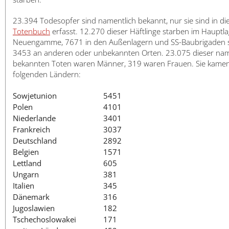
23.394 Todesopfer sind namentlich bekannt, nur sie sind in d
Totenbuch
erfasst. 12.270 dieser Häftlinge starben im Hauptl
Neuengamme, 7671 in den Außenlagern und SS-Baubrigaden 
3453 an anderen oder unbekannten Orten. 23.075 dieser nam
bekannten Toten waren Männer, 319 waren Frauen. Sie kame
folgenden Ländern:
Sowjetunion
5451
Polen
4101
Niederlande
3401
Frankreich
3037
Deutschland
2892
Belgien
1571
Lettland
605
Ungarn
381
Italien
345
Dänemark
316
Jugoslawien
182
Tschechoslowakei
171