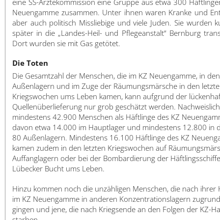
eine SS-Ärztekommission eine Gruppe aus etwa 300 Häftlinge
Neuengamme zusammen. Unter ihnen waren Kranke und Entk
aber auch politisch Missliebige und viele Juden. Sie wurden k
später in die „Landes-Heil- und Pflegeanstalt“ Bernburg trans
Dort wurden sie mit Gas getötet.
Die Toten
Die Gesamtzahl der Menschen, die im KZ Neuengamme, in den
Außenlagern und im Zuge der Räumungsmärsche in den letzt
Kriegswochen ums Leben kamen, kann aufgrund der lückenha
Quellenüberlieferung nur grob geschätzt werden. Nachweislich
mindestens 42.900 Menschen als Häftlinge des KZ Neuengam
davon etwa 14.000 im Hauptlager und mindestens 12.800 in 
80 Außenlagern. Mindestens 16.100 Häftlinge des KZ Neuen
kamen zudem in den letzten Kriegswochen auf Räumungsmärs
Auffanglagern oder bei der Bombardierung der Häftlingsschiffe
Lübecker Bucht ums Leben.
Hinzu kommen noch die unzähligen Menschen, die nach ihrer H
im KZ Neuengamme in anderen Konzentrationslagern zugrun
gingen und jene, die nach Kriegsende an den Folgen der KZ-Ha
starben.