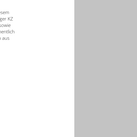
iesem
ager KZ
sowie
entlich
n aus