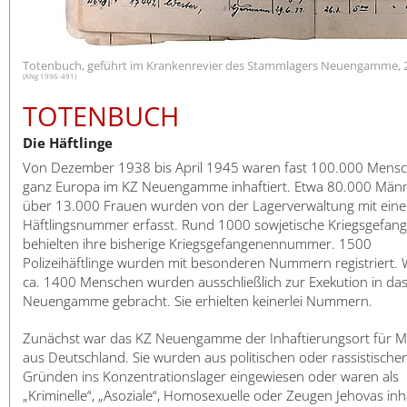
日本語
Totenbuch, geführt im Krankenrevier des Stammlagers Neuengamme, 2
(ANg 1996-491)
TOTENBUCH
Die Häftlinge
Von Dezember 1938 bis April 1945 waren fast 100.000 Mens
ganz Europa im KZ Neuengamme inhaftiert. Etwa 80.000 Män
über 13.000 Frauen wurden von der Lagerverwaltung mit eine
Häftlingsnummer erfasst. Rund 1000 sowjetische Kriegsgefan
behielten ihre bisherige Kriegsgefangenennummer. 1500
Polizeihäftlinge wurden mit besonderen Nummern registriert. 
ca. 1400 Menschen wurden ausschließlich zur Exekution in da
Neuengamme gebracht. Sie erhielten keinerlei Nummern.
Zunächst war das KZ Neuengamme der Inhaftierungsort für 
aus Deutschland. Sie wurden aus politischen oder rassistische
Gründen ins Konzentrationslager eingewiesen oder waren als
„Kriminelle“, „Asoziale“, Homosexuelle oder Zeugen Jehovas inha