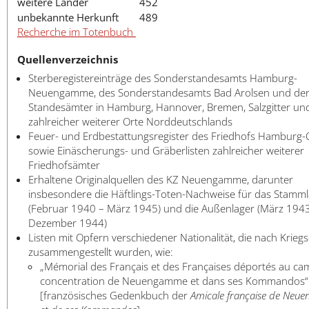
weitere Länder
452
unbekannte Herkunft
489
Recherche im Totenbuch
Quellenverzeichnis
Sterberegistereinträge des Sonderstandesamts Hamburg-
Neuengamme, des Sonderstandesamts Bad Arolsen und de
Standesämter in Hamburg, Hannover, Bremen, Salzgitter un
zahlreicher weiterer Orte Norddeutschlands
Feuer- und Erdbestattungsregister des Friedhofs Hamburg-
sowie Einäscherungs- und Gräberlisten zahlreicher weiterer
Friedhofsämter
Erhaltene Originalquellen des KZ Neuengamme, darunter
insbesondere die Häftlings-Toten-Nachweise für das Stamm
(Februar 1940 – März 1945) und die Außenlager (März 194
Dezember 1944)
Listen mit Opfern verschiedener Nationalität, die nach Krieg
zusammengestellt wurden, wie:
„Mémorial des Français et des Françaises déportés au ca
concentration de Neuengamme et dans ses Kommandos“
[französisches Gedenkbuch der
Amicale française de Neu