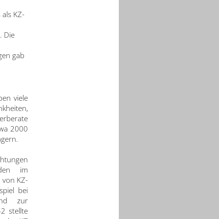
als KZ-
. Die
ngen gab
en viele
kheiten,
erberate
etwa 2000
gern.
htungen
rden im
 von KZ-
piel bei
and zur
2 stellte