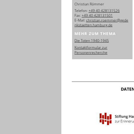
Christian Römmer
Telefon:
+49 40 428131526
Fax:
+49 40 428131501
E-Mail:
christian.roemmer@gede
nkstaetten.hamburg.de
MEHR ZUM THEMA
Die Toten 1940-1945
Kontaktformular zur
Personenrecherche
DATE