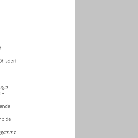
r
d
Ohlsdorf
lager
3 –
sende
mp de
engamme