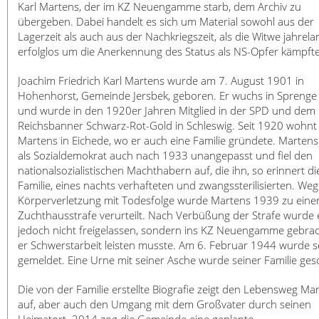
日本語
Karl Martens, der im KZ Neuengamme starb, dem Archiv zu
übergeben. Dabei handelt es sich um Material sowohl aus der
Lagerzeit als auch aus der Nachkriegszeit, als die Witwe jahrela
erfolglos um die Anerkennung des Status als NS-Opfer kämpfte
Joachim Friedrich Karl Martens wurde am 7. August 1901 in
Hohenhorst, Gemeinde Jersbek, geboren. Er wuchs in Sprenge
und wurde in den 1920er Jahren Mitglied in der SPD und dem
Reichsbanner Schwarz-Rot-Gold in Schleswig. Seit 1920 wohnt
Martens in Eichede, wo er auch eine Familie gründete. Martens
als Sozialdemokrat auch nach 1933 unangepasst und fiel den
nationalsozialistischen Machthabern auf, die ihn, so erinnert di
Familie, eines nachts verhafteten und zwangssterilisierten. We
Körperverletzung mit Todesfolge wurde Martens 1939 zu eine
Zuchthausstrafe verurteilt. Nach Verbüßung der Strafe wurde 
jedoch nicht freigelassen, sondern ins KZ Neuengamme gebrac
er Schwerstarbeit leisten musste. Am 6. Februar 1944 wurde s
gemeldet. Eine Urne mit seiner Asche wurde seiner Familie gesc
Die von der Familie erstellte Biografie zeigt den Lebensweg Ma
auf, aber auch den Umgang mit dem Großvater durch seinen