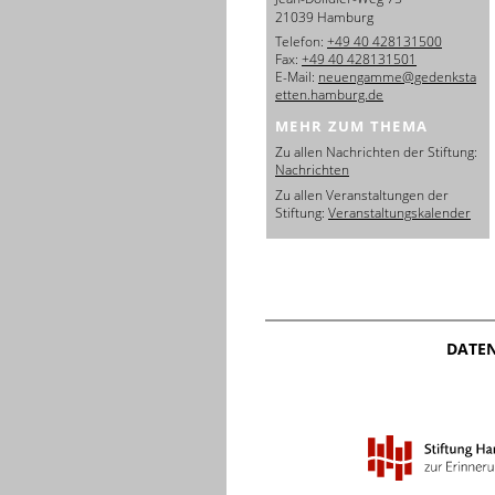
21039 Hamburg
Telefon:
+49 40 428131500
Fax:
+49 40 428131501
E-Mail:
neuengamme@gedenksta
etten.hamburg.de
MEHR ZUM THEMA
Zu allen Nachrichten der Stiftung:
Nachrichten
Zu allen Veranstaltungen der
Stiftung:
Veranstaltungskalender
DATE