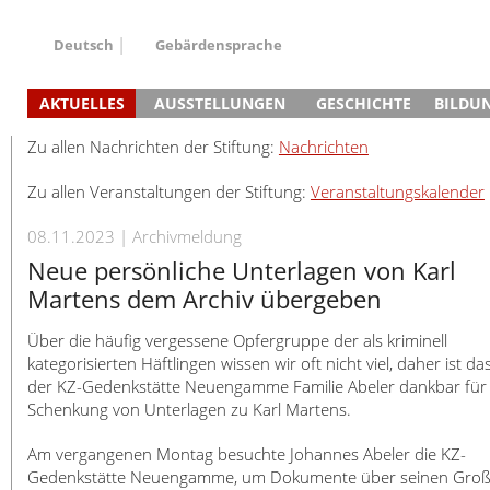
Deutsch
Gebärdensprache
Deutsch
AKTUELLES
AUSSTELLUNGEN
GESCHICHTE
BILDU
English
Nachrichten
Hauptausstellung
Konzentrationslager
Führungen / Projek
Der An
Schüle
Français
Zu allen Nachrichten der Stiftung:
Nachrichten
Veranstaltungskalender
Lager-SS
Wachturm
Nachkriegsnutzung
Projekttage
Berufsgruppenorie
Sterbe
Berufs
Dansk
Zu allen Veranstaltungen der Stiftung:
Veranstaltungskalender
Klinkerwerk
Gedenkstätte
Längere Projekte
Kooperationen
Führungen
Die Hä
Erwac
Español
ehem. Walther-Werke
Zeittafel
Schulkooperatione
Studientage
Arbeit
Inklus
Italiano
08.11.2023
Archivmeldung
Gefängnismauer
KZ-Außenlager
Vor- und Nachbere
Alltag
Außenl
Fortbi
Nederlands
Neue persönliche Unterlagen von Karl
Haus des Gedenkens
Gedenkstätten in Ham
Digitale Angebote
Lager-
Begeg
Polski
Martens dem Archiv übergeben
Sonderausstellungen
Totenbuch
Das E
Die To
Português
Über die häufig vergessene Opfergruppe der als kriminell
Wanderausstellungen
Türkçe
kategorisierten Häftlingen wissen wir oft nicht viel, daher ist da
Yкраїнський
der KZ-Gedenkstätte Neuengamme Familie Abeler dankbar für 
Русский
Schenkung von Unterlagen zu Karl Martens.
עברית
Am vergangenen Montag besuchte Johannes Abeler die KZ-
العربية
Gedenkstätte Neuengamme, um Dokumente über seinen Groß