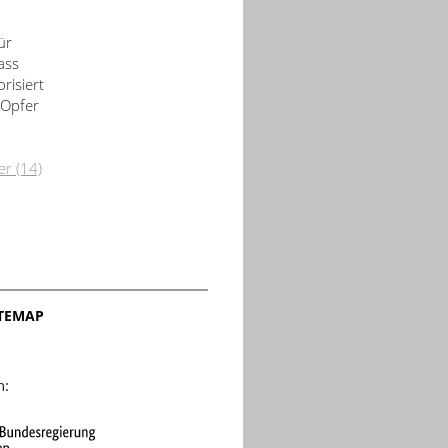
ür
ass
risiert
-Opfer
r (14)
ITEMAP
n: