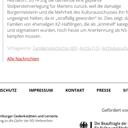
Heimatort. 2014 zog die Gemeinde eine geplante
Stolpersteinverlegung für Martens zurück, weil die damalige
Bürgermeisterin und die Mehrheit des Kulturausschusses ihn f
ungeeignet hielten, da er „straffällig geworden“ ist. Dies zeigt, d
Familien von ehemaligen KZ-Häftlingen, die als „kriminell“ katego
und stigmatisiert wurden, noch heute um Anerkennung als NS
kämpfen müssen.
Schlagworte:
Familiengeschichte (89)
,
Archiv (15)
,
Archivbesuche
Alle Nachrichten
NSCHUTZ
IMPRESSUM
KONTAKT
PRESSE
S
Gefördert vo