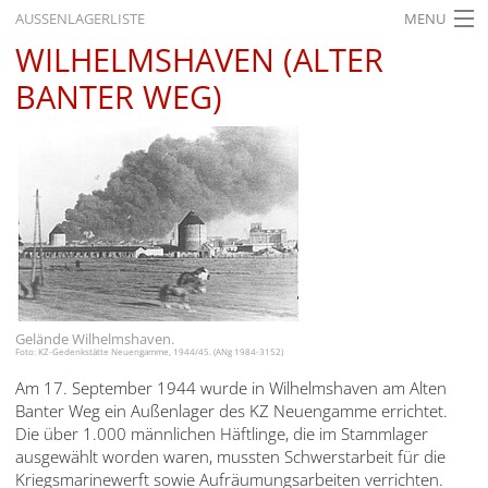
AUSSENLAGERLISTE
MENU
WILHELMSHAVEN (ALTER
STARTSEITE
BANTER WEG)
AKTUELLES
AUSSTELLUNGEN
GESCHICHTE
BILDUNG
FORSCHUNG
SERVICE
Gelände Wilhelmshaven.
Foto: KZ-Gedenkstätte Neuengamme, 1944/45. (ANg 1984-3152)
Zurück
Deutsch
Gebärdensprache
Am 17. September 1944 wurde in Wilhelmshaven am Alten
Deutsch
Banter Weg ein Außenlager des KZ Neuengamme errichtet.
Die über 1.000 männlichen Häftlinge, die im Stammlager
Deutsch
ausgewählt worden waren, mussten Schwerstarbeit für die
Kriegsmarinewerft sowie Aufräumungsarbeiten verrichten.