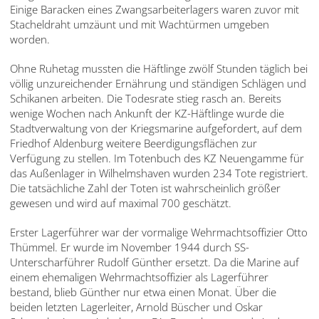
English
Einige Baracken eines Zwangsarbeiterlagers waren zuvor mit
Stacheldraht umzäunt und mit Wachtürmen umgeben
Français
worden.
Dansk
Ohne Ruhetag mussten die Häftlinge zwölf Stunden täglich bei
völlig unzureichender Ernährung und ständigen Schlägen und
Español
Schikanen arbeiten. Die Todesrate stieg rasch an. Bereits
wenige Wochen nach Ankunft der KZ-Häftlinge wurde die
Italiano
Stadtverwaltung von der Kriegsmarine aufgefordert, auf dem
Friedhof Aldenburg weitere Beerdigungsflächen zur
Nederlands
Verfügung zu stellen. Im Totenbuch des KZ Neuengamme für
das Außenlager in Wilhelmshaven wurden 234 Tote registriert.
Polski
Die tatsächliche Zahl der Toten ist wahrscheinlich größer
gewesen und wird auf maximal 700 geschätzt.
Português
Erster Lagerführer war der vormalige Wehrmachtsoffizier Otto
Türkçe
Thümmel. Er wurde im November 1944 durch SS-
Unterscharführer Rudolf Günther ersetzt. Da die Marine auf
Yкраїнський
einem ehemaligen Wehrmachtsoffizier als Lagerführer
bestand, blieb Günther nur etwa einen Monat. Über die
Русский
beiden letzten Lagerleiter, Arnold Büscher und Oskar