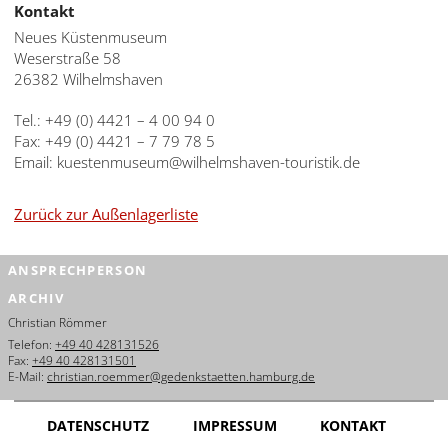
Kontakt
Neues Küstenmuseum
Weserstraße 58
26382 Wilhelmshaven
Tel.: +49 (0) 4421 – 4 00 94 0
Fax: +49 (0) 4421 – 7 79 78 5
Email: kuestenmuseum@wilhelmshaven-touristik.de
Zurück zur Außenlagerliste
ANSPRECHPERSON
ARCHIV
Christian Römmer
Telefon:
+49 40 428131526
Fax:
+49 40 428131501
E-Mail:
christian.roemmer@gedenkstaetten.hamburg.de
DATENSCHUTZ
IMPRESSUM
KONTAKT