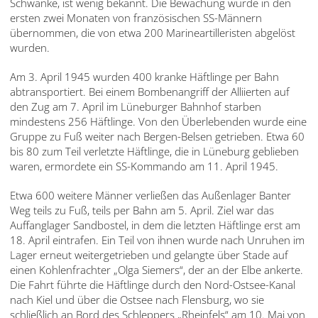
Schwanke, ist wenig bekannt. Die Bewachung wurde in den
עברית
ersten zwei Monaten von französischen SS-Männern
übernommen, die von etwa 200 Marineartilleristen abgelöst
العربية
wurden.
日
Am 3. April 1945 wurden 400 kranke Häftlinge per Bahn
本
abtransportiert. Bei einem Bombenangriff der Alliierten auf
語
den Zug am 7. April im Lüneburger Bahnhof starben
mindestens 256 Häftlinge. Von den Überlebenden wurde eine
Gruppe zu Fuß weiter nach Bergen-Belsen getrieben. Etwa 60
bis 80 zum Teil verletzte Häftlinge, die in Lüneburg geblieben
waren, ermordete ein SS-Kommando am 11. April 1945.
Etwa 600 weitere Männer verließen das Außenlager Banter
Weg teils zu Fuß, teils per Bahn am 5. April. Ziel war das
Auffanglager Sandbostel, in dem die letzten Häftlinge erst am
18. April eintrafen. Ein Teil von ihnen wurde nach Unruhen im
Lager erneut weitergetrieben und gelangte über Stade auf
einen Kohlenfrachter „Olga Siemers“, der an der Elbe ankerte.
Die Fahrt führte die Häftlinge durch den Nord-Ostsee-Kanal
nach Kiel und über die Ostsee nach Flensburg, wo sie
schließlich an Bord des Schleppers „Rheinfels“ am 10. Mai von