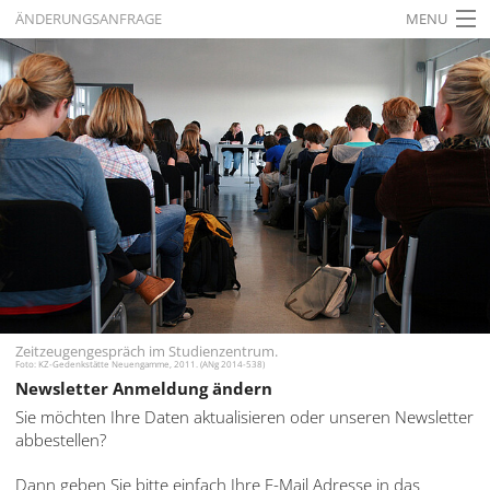
ÄNDERUNGSANFRAGE
MENU
STARTSEITE
AKTUELLES
AUSSTELLUNGEN
GESCHICHTE
BILDUNG
FORSCHUNG
SERVICE
Zeitzeugengespräch im Studienzentrum.
Foto: KZ-Gedenkstätte Neuengamme, 2011. (ANg 2014-538)
Zurück
Deutsch
Gebärdensprache
Newsletter Anmeldung ändern
Deutsch
Sie möchten Ihre Daten aktualisieren oder unseren Newsletter
abbestellen?
Deutsch
Dann geben Sie bitte einfach Ihre E-Mail Adresse in das