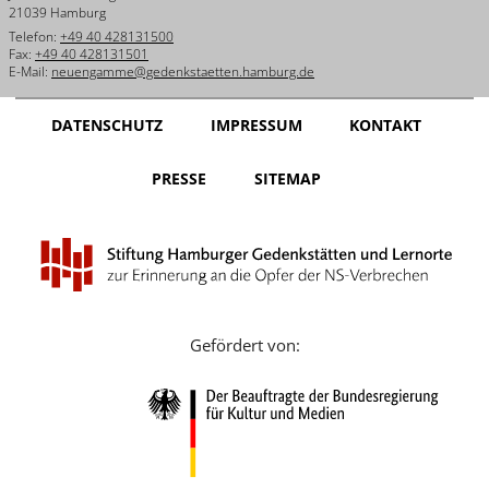
21039 Hamburg
日
Telefon:
+49 40 428131500
本
Fax:
+49 40 428131501
語
E-Mail:
neuengamme@gedenkstaetten.hamburg.de
DATENSCHUTZ
IMPRESSUM
KONTAKT
PRESSE
SITEMAP
Gefördert von: