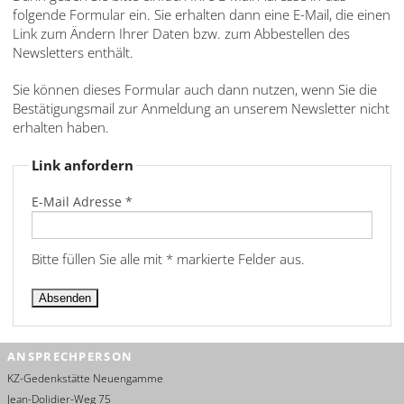
Dansk
folgende Formular ein. Sie erhalten dann eine E-Mail, die einen
Link zum Ändern Ihrer Daten bzw. zum Abbestellen des
Español
Newsletters enthält.
Italiano
Sie können dieses Formular auch dann nutzen, wenn Sie die
Bestätigungsmail zur Anmeldung an unserem Newsletter nicht
Nederlands
erhalten haben.
Polski
Link anfordern
Português
E-Mail Adresse *
Türkçe
Bitte füllen Sie alle mit * markierte Felder aus.
Yкраїнський
Русский
עברית
ANSPRECHPERSON
KZ-Gedenkstätte Neuengamme
العربية
Jean-Dolidier-Weg 75