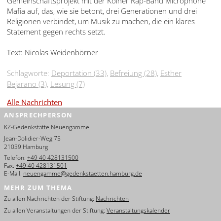
Gemeinschaftsprojekt mit der Kölner Rap-Band Microphone
Mafia auf, das, wie sie betont, drei Generationen und drei
Religionen verbindet, um Musik zu machen, die ein klares
Statement gegen rechts setzt.
Text: Nicolas Weidenbörner
Schlagworte:
Deportation (33)
,
Befreiung (28)
,
Esther
Bejarano (3)
,
Lesung (7)
Alle Nachrichten
ANSPRECHPERSON
KZ-Gedenkstätte Neuengamme
Jean-Dolidier-Weg 75
21039 Hamburg
Telefon:
+49 40 428131500
Fax:
+49 40 428131501
E-Mail:
neuengamme@gedenkstaetten.hamburg.de
MEHR ZUM THEMA
Zu allen Nachrichten der Stiftung:
Nachrichten
Zu allen Veranstaltungen der Stiftung:
Veranstaltungskalender