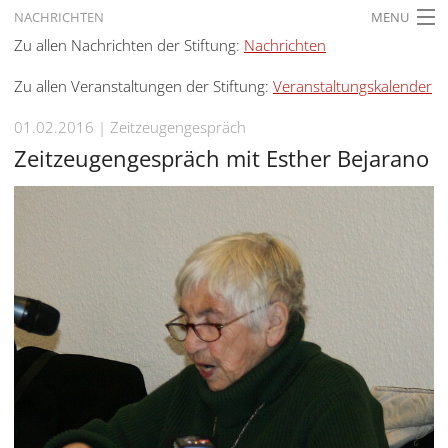
NACHRICHTEN
MENU
Zu allen Nachrichten der Stiftung:
Nachrichten
STARTSEITE
Zu allen Veranstaltungen der Stiftung:
Veranstaltungskalender
AKTUELLES
01.02.2016
Zeitzeugengespräch
AUSSTELLUNGEN
Zeitzeugengespräch mit Esther Bejarano
GESCHICHTE
BILDUNG
FORSCHUNG
SERVICE
Zurück
Deutsch
Gebärdensprache
Deutsch
Deutsch