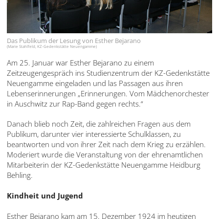
עברית
العربية
Das Publikum der Lesung von Esther Bejarano
日
(Marie Stahlfeld, KZ-Gedenkstätte Neuengamme)
本
Am 25. Januar war Esther Bejarano zu einem
語
Zeitzeugengespräch ins Studienzentrum der KZ-Gedenkstätte
Neuengamme eingeladen und las Passagen aus ihren
Lebenserinnerungen „Erinnerungen. Vom Mädchenorchester
in Auschwitz zur Rap-Band gegen rechts.“
Danach blieb noch Zeit, die zahlreichen Fragen aus dem
Publikum, darunter vier interessierte Schulklassen, zu
beantworten und von ihrer Zeit nach dem Krieg zu erzählen.
Moderiert wurde die Veranstaltung von der ehrenamtlichen
Mitarbeiterin der KZ-Gedenkstätte Neuengamme Heidburg
Behling.
Kindheit und Jugend
Esther Bejarano kam am 15. Dezember 1924 im heutigen