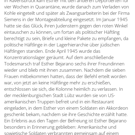
In Ravensbrück kam Esther mit den anderen Deportierten für
vier Wochen in Quarantäne, wurde danach zum Verladen von
Kohle eingeteilt und später als Zwangsarbeiterin bei der Firma
Siemens in der Montageabteilung eingesetzt. Im Januar 1945
hatte sie das Glück, ihren Judenstern gegen den roten Winkel
eintauschen zu können, um fortan als politischer Häftling
berechtigt zu sein, Briefe und kleine Pakete zu empfangen, da
politische Häftlinge in der Lagerhierarchie über jüdischen
Häftlingen standen. Ende April 1945 wurde das
Konzentrationslager geräumt. Auf dem anschließende
Todesmarsch traf Esther Bejarano sechs ihrer Freundinnen
wieder und blieb mit ihnen zusammen. Nachdem die sieben
Frauen mitbekommen hatten, dass der Befehl erteilt worden
war, von jetzt an keine Häftlinge mehr zu erschießen,
entschlossen sie sich, die Kolonne heimlich zu verlassen. In
der mecklenburgischen Stadt Lübz wurden sie von US-
amerikanischen Truppen befreit und in ein Restaurant
eingeladen, in dem Esther von einem Soldaten ein Akkordeon
geschenkt bekam, nachdem sie ihre Geschichte erzählt hatte.
Ein Erlebnis aus den Tagen der Befreiung ist Esther Bejarano
besonders in Erinnerung geblieben: Amerikanische und
sowjetische Soldaten verbrannten gemeinsam auf einem