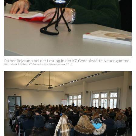
English
Français
Dansk
Español
Italiano
Esther Bejarano bei der Lesung in der KZ-Gedenkstätte Neuengamme
Nederlands
Foto: Marie Stahlfeld, KZ Gedenkstätte Neuengamme, 2016
Polski
Português
Türkçe
Yкраїнський
Русский