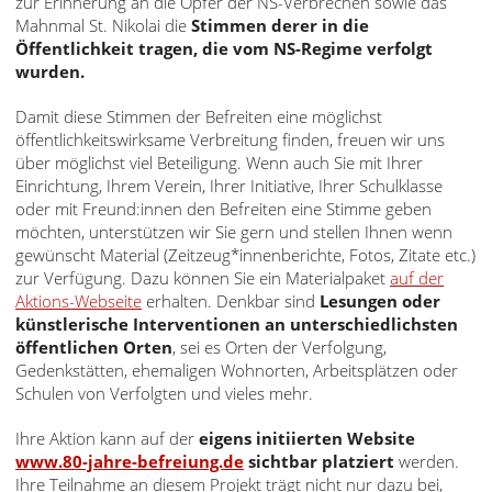
zur Erinnerung an die Opfer der NS-Verbrechen sowie das
עברית
Mahnmal St. Nikolai die
Stimmen derer in die
Öffentlichkeit tragen, die vom NS-Regime verfolgt
العربية
wurden.
日
Damit diese Stimmen der Befreiten eine möglichst
本
öffentlichkeitswirksame Verbreitung finden, freuen wir uns
語
über möglichst viel Beteiligung. Wenn auch Sie mit Ihrer
Einrichtung, Ihrem Verein, Ihrer Initiative, Ihrer Schulklasse
oder mit Freund:innen den Befreiten eine Stimme geben
möchten, unterstützen wir Sie gern und stellen Ihnen wenn
gewünscht Material (Zeitzeug*innenberichte, Fotos, Zitate etc.)
zur Verfügung. Dazu können Sie ein Materialpaket
auf der
Aktions-Webseite
erhalten. Denkbar sind
Lesungen oder
künstlerische Interventionen an unterschiedlichsten
öffentlichen Orten
, sei es Orten der Verfolgung,
Gedenkstätten, ehemaligen Wohnorten, Arbeitsplätzen oder
Schulen von Verfolgten und vieles mehr.
Ihre Aktion kann auf der
eigens initiierten Website
www.80-jahre-befreiung.de
sichtbar platziert
werden.
Ihre Teilnahme an diesem Projekt trägt nicht nur dazu bei,