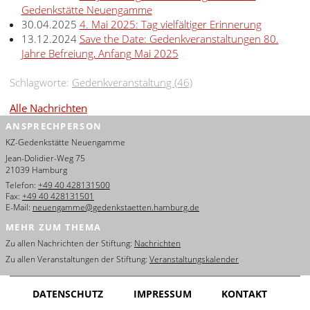
Gedenkstätte Neuengamme
30.04.2025
4. Mai 2025: Tag vielfältiger Erinnerung
13.12.2024
Save the Date: Gedenkveranstaltungen 80.
Jahre Befreiung, Anfang Mai 2025
Schlagworte:
Gedenkveranstaltung (46)
Alle Nachrichten
ANSPRECHPERSON
KZ-Gedenkstätte Neuengamme
Jean-Dolidier-Weg 75
21039 Hamburg
Telefon:
+49 40 428131500
Fax:
+49 40 428131501
E-Mail:
neuengamme@gedenkstaetten.hamburg.de
MEHR ZUM THEMA
Zu allen Nachrichten der Stiftung:
Nachrichten
Zu allen Veranstaltungen der Stiftung:
Veranstaltungskalender
DATENSCHUTZ
IMPRESSUM
KONTAKT