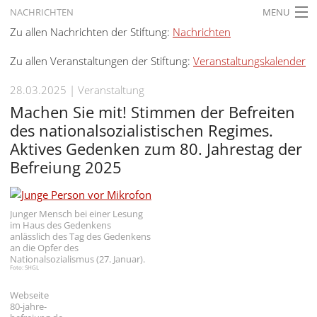
NACHRICHTEN
MENU
Zu allen Nachrichten der Stiftung:
Nachrichten
STARTSEITE
Zu allen Veranstaltungen der Stiftung:
Veranstaltungskalender
AKTUELLES
28.03.2025
Veranstaltung
AUSSTELLUNGEN
Machen Sie mit! Stimmen der Befreiten
GESCHICHTE
des nationalsozialistischen Regimes.
Aktives Gedenken zum 80. Jahrestag der
BILDUNG
Befreiung 2025
FORSCHUNG
SERVICE
Junger Mensch bei einer Lesung
im Haus des Gedenkens
anlässlich des Tag des Gedenkens
Zurück
Deutsch
Gebärdensprache
an die Opfer des
Nationalsozialismus (27. Januar).
Deutsch
Foto: SHGL
Deutsch
Webseite
80-jahre-