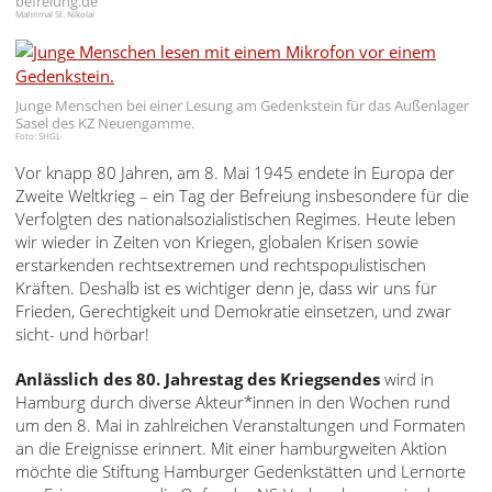
befreiung.de
English
Mahnmal St. Nikolai
Français
Dansk
Junge Menschen bei einer Lesung am Gedenkstein für das Außenlager
Sasel des KZ Neuengamme.
Foto: SHGL
Español
Vor knapp 80 Jahren, am 8. Mai 1945 endete in Europa der
Italiano
Zweite Weltkrieg – ein Tag der Befreiung insbesondere für die
Verfolgten des nationalsozialistischen Regimes. Heute leben
Nederlands
wir wieder in Zeiten von Kriegen, globalen Krisen sowie
erstarkenden rechtsextremen und rechtspopulistischen
Polski
Kräften. Deshalb ist es wichtiger denn je, dass wir uns für
Frieden, Gerechtigkeit und Demokratie einsetzen, und zwar
Português
sicht- und hörbar!
Türkçe
Anlässlich des 80. Jahrestag des Kriegsendes
wird in
Hamburg durch diverse Akteur*innen in den Wochen rund
Yкраїнський
um den 8. Mai in zahlreichen Veranstaltungen und Formaten
an die Ereignisse erinnert. Mit einer hamburgweiten Aktion
Русский
möchte die Stiftung Hamburger Gedenkstätten und Lernorte