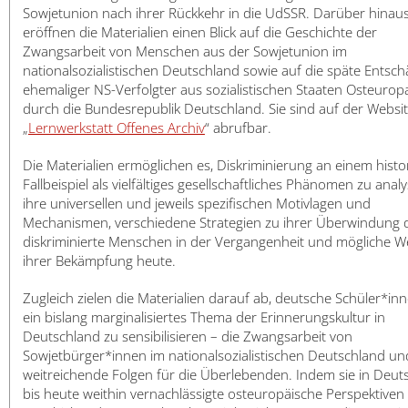
日本語
Sowjetunion nach ihrer Rückkehr in die UdSSR. Darüber hinau
eröffnen die Materialien einen Blick auf die Geschichte der
Zwangsarbeit von Menschen aus der Sowjetunion im
nationalsozialistischen Deutschland sowie auf die späte Entsc
ehemaliger NS-Verfolgter aus sozialistischen Staaten Osteurop
durch die Bundesrepublik Deutschland. Sie sind auf der Websi
„
Lernwerkstatt Offenes Archiv
“ abrufbar.
Die Materialien ermöglichen es, Diskriminierung an einem histo
Fallbeispiel als vielfältiges gesellschaftliches Phänomen zu analy
ihre universellen und jeweils spezifischen Motivlagen und
Mechanismen, verschiedene Strategien zu ihrer Überwindung 
diskriminierte Menschen in der Vergangenheit und mögliche W
ihrer Bekämpfung heute.
Zugleich zielen die Materialien darauf ab, deutsche Schüler*inn
ein bislang marginalisiertes Thema der Erinnerungskultur in
Deutschland zu sensibilisieren – die Zwangsarbeit von
Sowjetbürger*innen im nationalsozialistischen Deutschland u
weitreichende Folgen für die Überlebenden. Indem sie in Deut
bis heute weithin vernachlässigte osteuropäische Perspektiven 