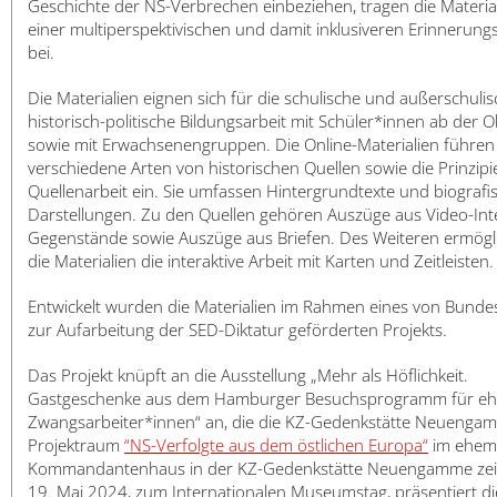
Geschichte der NS-Verbrechen einbeziehen, tragen die Materia
einer multiperspektivischen und damit inklusiveren Erinnerungs
bei.
Die Materialien eignen sich für die schulische und außerschuli
historisch-politische Bildungsarbeit mit Schüler*innen ab der 
sowie mit Erwachsenengruppen. Die Online-Materialien führen 
verschiedene Arten von historischen Quellen sowie die Prinzipi
Quellenarbeit ein. Sie umfassen Hintergrundtexte und biografi
Darstellungen. Zu den Quellen gehören Auszüge aus Video-Int
Gegenstände sowie Auszüge aus Briefen. Des Weiteren ermögl
die Materialien die interaktive Arbeit mit Karten und Zeitleisten.
Entwickelt wurden die Materialien im Rahmen eines von Bundes
zur Aufarbeitung der SED-Diktatur geförderten Projekts.
Das Projekt knüpft an die Ausstellung „Mehr als Höflichkeit.
Gastgeschenke aus dem Hamburger Besuchsprogramm für eh
Zwangsarbeiter*innen“ an, die die KZ-Gedenkstätte Neuenga
Projektraum
“NS-Verfolgte aus dem östlichen Europa“
im ehem
Kommandantenhaus in der KZ-Gedenkstätte Neuengamme zei
19. Mai 2024, zum Internationalen Museumstag, präsentiert di