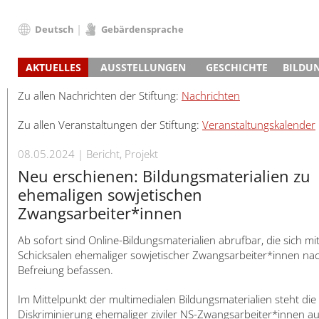
Deutsch
Gebärdensprache
Deutsch
AKTUELLES
AUSSTELLUNGEN
GESCHICHTE
BILDU
English
Nachrichten
Hauptausstellung
Konzentrationslager
Führungen / Projek
Der An
Schüle
Français
Zu allen Nachrichten der Stiftung:
Nachrichten
Veranstaltungskalender
Lager-SS
Wachturm
Nachkriegsnutzung
Projekttage
Berufsgruppenorie
Sterbe
Berufs
Dansk
Zu allen Veranstaltungen der Stiftung:
Veranstaltungskalender
Klinkerwerk
Gedenkstätte
Längere Projekte
Kooperationen
Führungen
Die Hä
Erwac
Español
ehem. Walther-Werke
Zeittafel
Schulkooperatione
Studientage
Arbeit
Inklus
Italiano
08.05.2024
Bericht, Projekt
Gefängnismauer
KZ-Außenlager
Vor- und Nachbere
Alltag
Außenl
Fortbi
Nederlands
Neu erschienen: Bildungsmaterialien zu
Haus des Gedenkens
Gedenkstätten in Ham
Digitale Angebote
Lager-
Begeg
Polski
ehemaligen sowjetischen
Sonderausstellungen
Totenbuch
Das E
Die To
Português
Zwangsarbeiter*innen
Wanderausstellungen
Türkçe
Ab sofort sind Online-Bildungsmaterialien abrufbar, die sich mi
Yкраїнський
Schicksalen ehemaliger sowjetischer Zwangsarbeiter*innen nac
Русский
Befreiung befassen.
עברית
Im Mittelpunkt der multimedialen Bildungsmaterialien steht die
العربية
Diskriminierung ehemaliger ziviler NS-Zwangsarbeiter*innen a