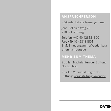
ANSPRECHPERSON
KZ-Gedenkstätte Neuengamme
Jean-Dolidier-Weg 75
21039 Hamburg
Telefon:
+49 40 428131500
Fax:
+49 40 428131501
E-Mail:
neuengamme@gedenksta
etten.hamburg.de
MEHR ZUM THEMA
Zu allen Nachrichten der Stiftung:
Nachrichten
Zu allen Veranstaltungen der
Stiftung:
Veranstaltungskalender
DATE