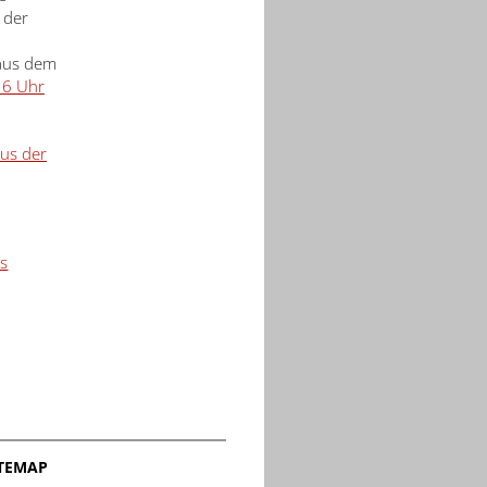
 der
 aus dem
16 Uhr
us der
s
ITEMAP