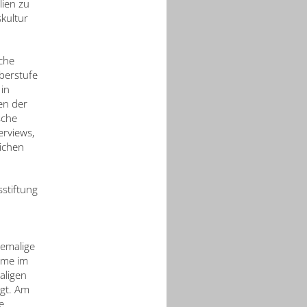
lien zu
kultur
sche
Oberstufe
in
en der
sche
erviews,
ichen
stiftung
emalige
mme im
aligen
gt. Am
e