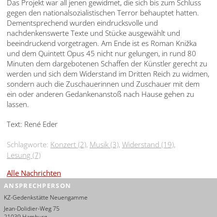
Das Projekt war all jenen gewidmet, die sich bis zum Schluss
gegen den nationalsozialistischen Terror behauptet hatten.
Dementsprechend wurden eindrucksvolle und
nachdenkenswerte Texte und Stücke ausgewählt und
beeindruckend vorgetragen. Am Ende ist es Roman Knižka
und dem Quintett Opus 45 nicht nur gelungen, in rund 80
Minuten dem dargebotenen Schaffen der Künstler gerecht zu
werden und sich dem Widerstand im Dritten Reich zu widmen,
sondern auch die Zuschauerinnen und Zuschauer mit dem
ein oder anderen Gedankenanstoß nach Hause gehen zu
lassen.
Text: René Eder
Schlagworte:
Konzert (2)
,
Musik (3)
,
Widerstand (19)
,
Lesung (7)
Alle Nachrichten
ANSPRECHPERSON
KZ-Gedenkstätte Neuengamme
Jean-Dolidier-Weg 75
21039 Hamburg