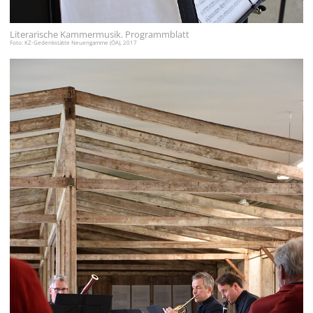
English
Literarische Kammermusik. Programmblatt
Français
Foto: KZ-Gedenkstätte Neuengamme (ÖA), 2017
Dansk
Español
Italiano
Nederlands
Polski
Português
Türkçe
Yкраїнський
Русский