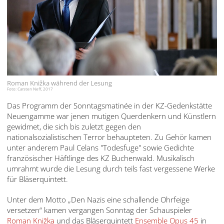
Roman Knižka während der Lesung
Foto: Carsten Neff, 2017
Das Programm der Sonntagsmatinée in der KZ-Gedenkstätte
Neuengamme war jenen mutigen Querdenkern und Künstlern
gewidmet, die sich bis zuletzt gegen den
nationalsozialistischen Terror behaupteten. Zu Gehör kamen
unter anderem Paul Celans "Todesfuge" sowie Gedichte
französischer Häftlinge des KZ Buchenwald. Musikalisch
umrahmt wurde die Lesung durch teils fast vergessene Werke
für Bläserquintett.
Unter dem Motto „Den Nazis eine schallende Ohrfeige
versetzen“ kamen vergangen Sonntag der Schauspieler
Roman Knižka
und das Bläserquintett
Ensemble Opus 45
in