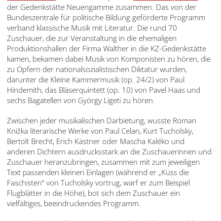
der Gedenkstätte Neuengamme zusammen. Das von der
Bundeszentrale für politische Bildung geförderte Programm
verband klassische Musik mit Literatur. Die rund 70
Zuschauer, die zur Veranstaltung in die ehemaligen
Produktionshallen der Firma Walther in die KZ-Gedenkstätte
kamen, bekamen dabei Musik von Komponisten zu hören, die
zu Opfern der nationalsozialistischen Diktatur wurden,
darunter die Kleine Kammermusik (op. 24/2) von Paul
Hindemith, das Bläserquintett (op. 10) von Pavel Haas und
sechs Bagatellen von György Ligeti zu hören.
Zwischen jeder musikalischen Darbietung, wusste Roman
Knižka literarische Werke von Paul Celan, Kurt Tucholsky,
Bertolt Brecht, Erich Kästner oder Mascha Kaléko und
anderen Dichtern ausdrucksstark an die Zuschauerinnen und
Zuschauer heranzubringen, zusammen mit zum jeweiligen
Text passenden kleinen Einlagen (während er „Küss die
Faschisten“ von Tucholsky vortrug, warf er zum Beispiel
Flugblätter in die Höhe), bot sich dem Zuschauer ein
vielfältiges, beeindruckendes Programm.