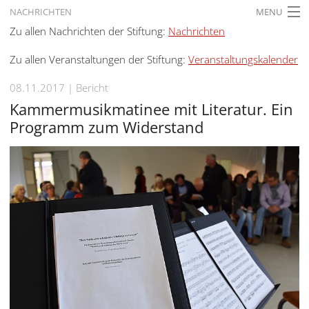
NACHRICHTEN
MENU
Zu allen Nachrichten der Stiftung:
Nachrichten
STARTSEITE
Zu allen Veranstaltungen der Stiftung:
Veranstaltungskalender
AKTUELLES
08.11.2017
Bericht
AUSSTELLUNGEN
Kammermusikmatinee mit Literatur. Ein
GESCHICHTE
Programm zum Widerstand
BILDUNG
FORSCHUNG
SERVICE
Zurück
Deutsch
Gebärdensprache
Deutsch
Deutsch