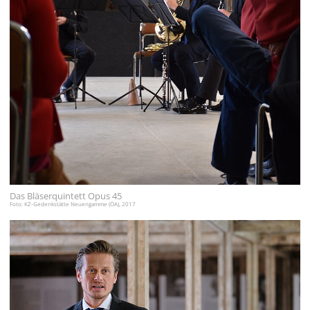
עברית
العربية
日
本
語
Das Bläserquintett Opus 45
Foto: KZ-Gedenkstätte Neuengamme (ÖA), 2017