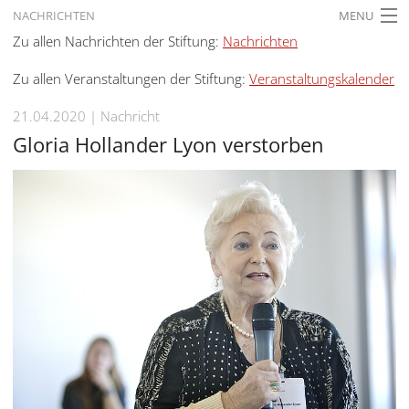
NACHRICHTEN
MENU
Zu allen Nachrichten der Stiftung:
Nachrichten
STARTSEITE
Zu allen Veranstaltungen der Stiftung:
Veranstaltungskalender
AKTUELLES
21.04.2020
Nachricht
AUSSTELLUNGEN
Gloria Hollander Lyon verstorben
GESCHICHTE
BILDUNG
FORSCHUNG
SERVICE
Zurück
Deutsch
Gebärdensprache
Deutsch
Deutsch