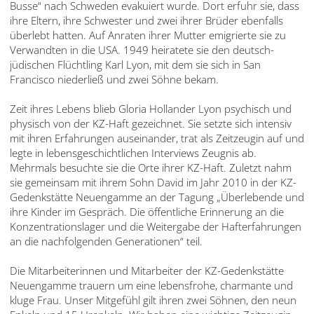
Busse“ nach Schweden evakuiert wurde. Dort erfuhr sie, dass
עברית
ihre Eltern, ihre Schwester und zwei ihrer Brüder ebenfalls
überlebt hatten. Auf Anraten ihrer Mutter emigrierte sie zu
العربية
Verwandten in die USA. 1949 heiratete sie den deutsch-
jüdischen Flüchtling Karl Lyon, mit dem sie sich in San
日
Francisco niederließ und zwei Söhne bekam.
本
語
Zeit ihres Lebens blieb Gloria Hollander Lyon psychisch und
physisch von der KZ-Haft gezeichnet. Sie setzte sich intensiv
mit ihren Erfahrungen auseinander, trat als Zeitzeugin auf und
legte in lebensgeschichtlichen Interviews Zeugnis ab.
Mehrmals besuchte sie die Orte ihrer KZ-Haft. Zuletzt nahm
sie gemeinsam mit ihrem Sohn David im Jahr 2010 in der KZ-
Gedenkstätte Neuengamme an der Tagung „Überlebende und
ihre Kinder im Gespräch. Die öffentliche Erinnerung an die
Konzentrationslager und die Weitergabe der Hafterfahrungen
an die nachfolgenden Generationen“ teil.
Die Mitarbeiterinnen und Mitarbeiter der KZ-Gedenkstätte
Neuengamme trauern um eine lebensfrohe, charmante und
kluge Frau. Unser Mitgefühl gilt ihren zwei Söhnen, den neun