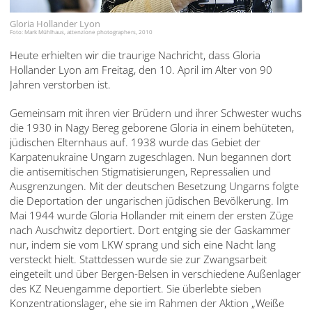
English
Gloria Hollander Lyon
Foto: Mark Mühlhaus, attenzione photographers, 2010
Français
Heute erhielten wir die traurige Nachricht, dass Gloria
Dansk
Hollander Lyon am Freitag, den 10. April im Alter von 90
Jahren verstorben ist.
Español
Gemeinsam mit ihren vier Brüdern und ihrer Schwester wuchs
Italiano
die 1930 in Nagy Bereg geborene Gloria in einem behüteten,
jüdischen Elternhaus auf. 1938 wurde das Gebiet der
Nederlands
Karpatenukraine Ungarn zugeschlagen. Nun begannen dort
die antisemitischen Stigmatisierungen, Repressalien und
Polski
Ausgrenzungen. Mit der deutschen Besetzung Ungarns folgte
die Deportation der ungarischen jüdischen Bevölkerung. Im
Português
Mai 1944 wurde Gloria Hollander mit einem der ersten Züge
nach Auschwitz deportiert. Dort entging sie der Gaskammer
Türkçe
nur, indem sie vom LKW sprang und sich eine Nacht lang
versteckt hielt. Stattdessen wurde sie zur Zwangsarbeit
Yкраїнський
eingeteilt und über Bergen-Belsen in verschiedene Außenlager
des KZ Neuengamme deportiert. Sie überlebte sieben
Русский
Konzentrationslager, ehe sie im Rahmen der Aktion „Weiße