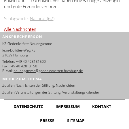
Enkeln und 15 Urenkeln. Wir haben eine wichtige Zeitzeugin
und gute Freundin verloren.
Schlagworte:
Nachruf (67)
Alle Nachrichten
ANSPRECHPERSON
KZ-Gedenkstätte Neuengamme
Jean-Dolidier-Weg 75
21039 Hamburg
Telefon:
+49 40 428131500
Fax:
+49 40 428131501
E-Mail:
neuengamme@gedenkstaetten.hamburg.de
MEHR ZUM THEMA
Zu allen Nachrichten der Stiftung:
Nachrichten
Zu allen Veranstaltungen der Stiftung:
Veranstaltungskalender
DATENSCHUTZ
IMPRESSUM
KONTAKT
PRESSE
SITEMAP