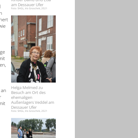
am Dessauer Ufer
d
Foto: SHGL, Iris Groschek, 2021
n
hert
wie
nge
mit
en,
Helga Melmed zu
 an
Besuch am Ort des
r
ehemaligen
Außenlagers Veddel am
mit
Dessauer Ufer
Foto: SHGL, Iris Groschek, 2021