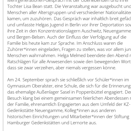
Mehrgenerationen-Gespräch mit der Überlebenden und ihrer
Tochter Lisa Bean statt. Die Veranstaltung war ausgebucht un
Menschen aller Altersgruppen und verschiedener Nationalitäte
kamen, um zuzuhören. Das Gespräch war inhaltlich breit gefäc
und umfasste Helgas Jugend in Berlin vor ihrer Deportation so
ihre Zeit in den Konzentrationslagern Auschwitz, Neuengamme
und Bergen-Belsen. Auch der Einfluss der Verfolgung auf die
Familie bis heute kam zur Sprache. Im Anschluss waren die
Zuhörer*innen eingeladen, Fragen zu stellen, was vor allem ju
Menschen wahrnahmen. Helga Melmed beendete den Abend 
Ratschlägen für alle Anwesenden sowie den bewegenden Wort
dass sie zwar verzeihen, aber niemals vergessen könne.
Am 24. September sprach sie schließlich vor Schüler*innen im
Gymnasium Oberalster, eine Schule, die sich für die Erinnerung
das ehemalige Außenlager Sasel in Poppenbüttel engagiert. De
Besuch klang bei einem gemeinsamen feierlichen Abendessen 
der Familie, ehrenamtlich Engagierten aus dem Umfeld der KZ-
Gedenkstätte Neuengamme, Kolleg*innen aus anderen
historischen Einrichtungen und Mitarbeiter*innen der Stiftung
Hamburger Gedenkstätten und Lernorte aus.