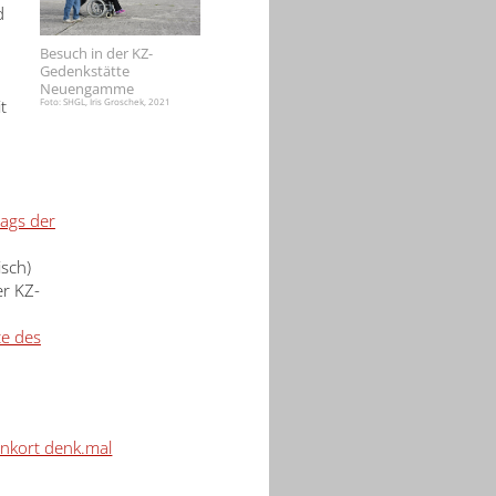
d
Besuch in der KZ-
Gedenkstätte
Neuengamme
t
Foto: SHGL, Iris Groschek, 2021
tags der
isch)
r KZ-
te des
nkort denk.mal