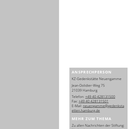
ANSPRECHPERSON
KZ-Gedenkstätte Neuengamme
Jean-Dolidier-Weg 75
21039 Hamburg
Telefon:
+49 40 428131500
Fax:
+49 40 428131501
E-Mail:
neuengamme@gedenksta
etten.hamburg.de
MEHR ZUM THEMA
Zu allen Nachrichten der Stiftung: