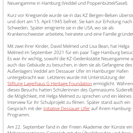
日本語
Neuengamme in Hamburg (Veddel und Poppenbüttel/Sasel).
Kurz vor Kriegsende wurde sie in das KZ Bergen-Belsen überste
und dort am 15. April 1945 befreit. Sie kam zur Erholung nach
Schweden. Später emigrierte sie in die USA, wo sie als
Krankenschwester arbeitete, heiratete und eine Familie gründe
Mit zwei ihrer Kinder, David Melmed und Lisa Bean, hat Helga
Melmed im September 2021 für ein paar Tage Hamburg besuc
Es war ihr wichtig, sowohl die KZ-Gedenkstätte Neuengamme a
auch das Gebäude zu besuchen, in dem sie als Gefangene des
Außenlagers Veddel am Dessauer Ufer im Hamburger Hafen
untergebracht war. Letzteres wurde mit Unterstützung der
Stiftung Lagerhaus G Heritage Foundation
ermöglicht. Währen
dieses Besuchs hatten Schülerinnen des Gymnasiums Süderel
die Möglichkeit, mit Helga Melmed zu sprechen und ein kleines
Interview für ihr Schulprojekt zu filmen. Später stand auch ein
Gespräch mit der
Initiative Dessauer Ufer
auf ihrem Hamburg-
Programm.
Am 22. September fand in der Freien Akademie der Künste ein