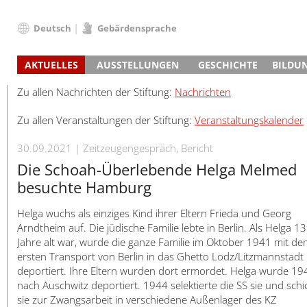
Deutsch
Gebärdensprache
Deutsch
AKTUELLES
AUSSTELLUNGEN
GESCHICHTE
BILDU
English
Nachrichten
Hauptausstellung
Konzentrationslager
Führungen / Projek
Der An
Schüle
Français
Zu allen Nachrichten der Stiftung:
Nachrichten
Veranstaltungskalender
Lager-SS
Wachturm
Nachkriegsnutzung
Projekttage
Berufsgruppenorie
Sterbe
Berufs
Dansk
Zu allen Veranstaltungen der Stiftung:
Veranstaltungskalender
Klinkerwerk
Gedenkstätte
Längere Projekte
Kooperationen
Führungen
Die Hä
Erwac
Español
ehem. Walther-Werke
Zeittafel
Schulkooperatione
Studientage
Arbeit
Inklus
Italiano
30.09.2021
Zeitzeugengespräch, Bericht
Gefängnismauer
KZ-Außenlager
Vor- und Nachbere
Alltag
Außenl
Fortbi
Nederlands
Die Schoah-Überlebende Helga Melmed
Haus des Gedenkens
Gedenkstätten in Ham
Digitale Angebote
Lager-
Begeg
Polski
besuchte Hamburg
Sonderausstellungen
Totenbuch
Das E
Die To
Português
Helga wuchs als einziges Kind ihrer Eltern Frieda und Georg
Wanderausstellungen
Türkçe
Arndtheim auf. Die jüdische Familie lebte in Berlin. Als Helga 13
Yкраїнський
Jahre alt war, wurde die ganze Familie im Oktober 1941 mit de
Русский
ersten Transport von Berlin in das Ghetto Lodz/Litzmannstadt
deportiert. Ihre Eltern wurden dort ermordet. Helga wurde 19
עברית
nach Auschwitz deportiert. 1944 selektierte die SS sie und schi
العربية
sie zur Zwangsarbeit in verschiedene Außenlager des KZ