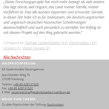
„Dieses Forschungsprojekt hat mich mehr bewegt als viele andere.
Das liegt daran, weil Ungarn, das Land meiner Familie, meiner
Vorfahren ist. Fast alle wurden deportiert und ermordet. Gerade
in dieser Zeit halte ich es für bedeutsam, die deutsch-ungarischen
und ungarisch-deutschen historischen Schnittmengen
wissenschaftlich und auch persönlich zu vertiefen. Ein Anfang ist
mit diesem Projekt auf den Weg gebracht worden.“
Schlagworte:
Digitale Gedenkstätte (33)
,
Deportation (33)
,
Ungarn (1)
,
Victor Fenyes (2)
Alle Nachrichten
ANSPRECHPERSON
KZ-Gedenkstätte Neuengamme
Jean-Dolidier-Weg 75
21039 Hamburg
Telefon:
+49 40 428131500
Fax:
+49 40 428131501
E-Mail:
neuengamme@gedenkstaetten.hamburg.de
MEHR ZUM THEMA
Zu allen Nachrichten der Stiftung:
Nachrichten