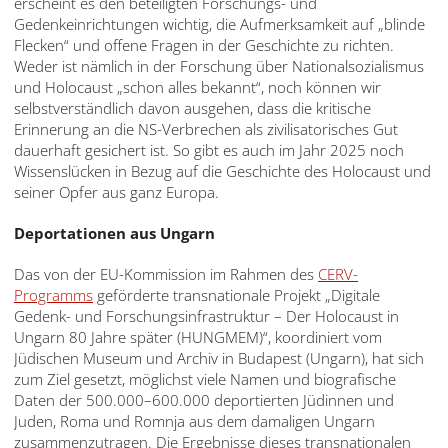
erscheint es den beteiligten Forschungs- und
Gedenkeinrichtungen wichtig, die Aufmerksamkeit auf „blinde
Flecken“ und offene Fragen in der Geschichte zu richten.
Weder ist nämlich in der Forschung über Nationalsozialismus
und Holocaust „schon alles bekannt“, noch können wir
selbstverständlich davon ausgehen, dass die kritische
Erinnerung an die NS-Verbrechen als zivilisatorisches Gut
dauerhaft gesichert ist. So gibt es auch im Jahr 2025 noch
Wissenslücken in Bezug auf die Geschichte des Holocaust und
seiner Opfer aus ganz Europa.
Deportationen aus Ungarn
Das von der EU-Kommission im Rahmen des
CERV-
Programms
geförderte transnationale Projekt „Digitale
Gedenk- und Forschungsinfrastruktur – Der Holocaust in
Ungarn 80 Jahre später (HUNGMEM)“, koordiniert vom
Jüdischen Museum und Archiv in Budapest (Ungarn), hat sich
zum Ziel gesetzt, möglichst viele Namen und biografische
Daten der 500.000–600.000 deportierten Jüdinnen und
Juden, Roma und Romnja aus dem damaligen Ungarn
zusammenzutragen. Die Ergebnisse dieses transnationalen