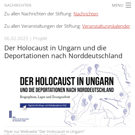
NACHRICHTEN
MENU
Zu allen Nachrichten der Stiftung:
Nachrichten
STARTSEITE
Zu allen Veranstaltungen der Stiftung:
Veranstaltungskalender
AKTUELLES
06.02.2025
Projekt
AUSSTELLUNGEN
Der Holocaust in Ungarn und die
GESCHICHTE
Deportationen nach Norddeutschland
BILDUNG
FORSCHUNG
SERVICE
Zurück
Deutsch
Gebärdensprache
Deutsch
Deutsch
Flyer zur Webseite "Der Holocaust in Ungarn"