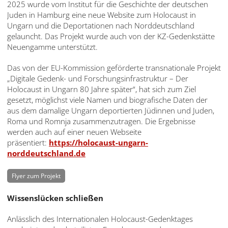
2025 wurde vom Institut für die Geschichte der deutschen
עברית
Juden in Hamburg eine neue Website zum Holocaust in
Ungarn und die Deportationen nach Norddeutschland
العربية
gelauncht. Das Projekt wurde auch von der KZ-Gedenkstätte
Neuengamme unterstützt.
日
本
Das von der EU-Kommission geförderte transnationale Projekt
語
„Digitale Gedenk- und Forschungsinfrastruktur – Der
Holocaust in Ungarn 80 Jahre später“, hat sich zum Ziel
gesetzt, möglichst viele Namen und biografische Daten der
aus dem damalige Ungarn deportierten Jüdinnen und Juden,
Roma und Romnja zusammenzutragen. Die Ergebnisse
werden auch auf einer neuen Webseite
präsentiert:
https://holocaust-ungarn-
norddeutschland.de
Flyer zum Projekt
Wissenslücken schließen
Anlässlich des Internationalen Holocaust-Gedenktages