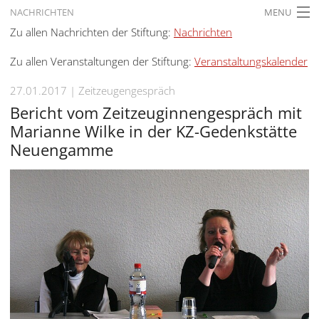
NACHRICHTEN
MENU
Zu allen Nachrichten der Stiftung:
Nachrichten
STARTSEITE
Zu allen Veranstaltungen der Stiftung:
Veranstaltungskalender
AKTUELLES
27.01.2017
Zeitzeugengespräch
AUSSTELLUNGEN
Bericht vom Zeitzeuginnengespräch mit
GESCHICHTE
Marianne Wilke in der KZ-Gedenkstätte
Neuengamme
BILDUNG
FORSCHUNG
SERVICE
Zurück
Deutsch
Gebärdensprache
Deutsch
Deutsch