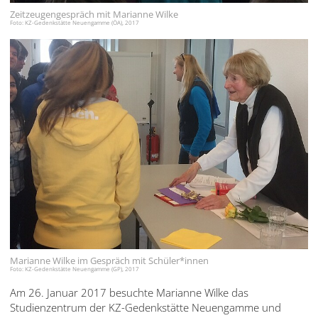
עברית
Zeitzeugengespräch mit Marianne Wilke
Foto: KZ-Gedenkstätte Neuengamme (ÖA), 2017
العربية
日
本
語
Marianne Wilke im Gespräch mit Schüler*innen
Foto: KZ-Gedenkstätte Neuengamme (GP), 2017
Am 26. Januar 2017 besuchte Marianne Wilke das
Studienzentrum der KZ-Gedenkstätte Neuengamme und