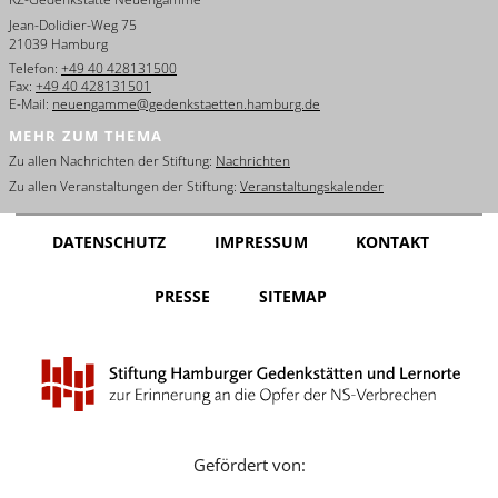
Jean-Dolidier-Weg 75
21039 Hamburg
Telefon:
+49 40 428131500
Fax:
+49 40 428131501
E-Mail:
neuengamme@gedenkstaetten.hamburg.de
MEHR ZUM THEMA
Zu allen Nachrichten der Stiftung:
Nachrichten
Zu allen Veranstaltungen der Stiftung:
Veranstaltungskalender
DATENSCHUTZ
IMPRESSUM
KONTAKT
PRESSE
SITEMAP
Gefördert von: