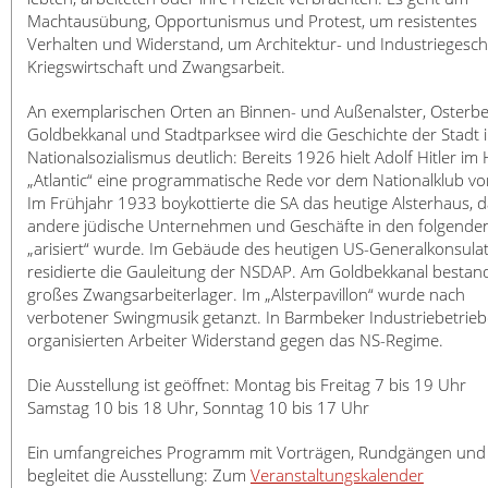
日本語
Machtausübung, Opportunismus und Protest, um resistentes
Verhalten und Widerstand, um Architektur- und Industriegesch
Kriegswirtschaft und Zwangsarbeit.
An exemplarischen Orten an Binnen- und Außenalster, Osterbe
Goldbekkanal und Stadtparksee wird die Geschichte der Stadt 
Nationalsozialismus deutlich: Bereits 1926 hielt Adolf Hitler im 
„Atlantic“ eine programmatische Rede vor dem Nationalklub v
Im Frühjahr 1933 boykottierte die SA das heutige Alsterhaus, d
andere jüdische Unternehmen und Geschäfte in den folgende
„arisiert“ wurde. Im Gebäude des heutigen US-Generalkonsula
residierte die Gauleitung der NSDAP. Am Goldbekkanal bestand
großes Zwangsarbeiterlager. Im „Alsterpavillon“ wurde nach
verbotener Swingmusik getanzt. In Barmbeker Industriebetrie
organisierten Arbeiter Widerstand gegen das NS-Regime.
Die Ausstellung ist geöffnet: Montag bis Freitag 7 bis 19 Uhr
Samstag 10 bis 18 Uhr, Sonntag 10 bis 17 Uhr
Ein umfangreiches Programm mit Vorträgen, Rundgängen und
begleitet die Ausstellung: Zum
Veranstaltungskalender