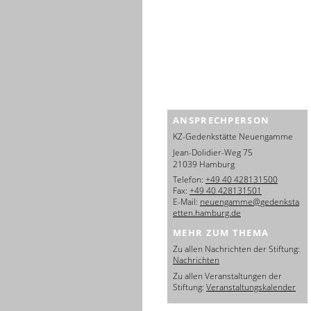
ANSPRECHPERSON
KZ-Gedenkstätte Neuengamme
Jean-Dolidier-Weg 75
21039 Hamburg
Telefon:
+49 40 428131500
Fax:
+49 40 428131501
E-Mail:
neuengamme@gedenksta
etten.hamburg.de
MEHR ZUM THEMA
Zu allen Nachrichten der Stiftung:
Nachrichten
Zu allen Veranstaltungen der
Stiftung:
Veranstaltungskalender