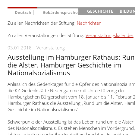
AKTUELLES
AUSSTELLUNGEN
GESCHICHTE
BILDU
Deutsch
Gebärdensprache
Nachrichten
Hauptausstellung
Konzentrationslager
Führungen / Projek
Der An
Schüle
Zu allen Nachrichten der Stiftung:
Nachrichten
Deutsch
Veranstaltungskalender
Lager-SS
Wachturm
Nachkriegsnutzung
Projekttage
Berufsgruppenorie
Sterbe
Berufs
English
Zu allen Veranstaltungen der Stiftung:
Veranstaltungskalender
Klinkerwerk
Gedenkstätte
Längere Projekte
Kooperationen
Führungen
Die Hä
Erwac
Français
ehem. Walther-Werke
Zeittafel
Schulkooperatione
Studientage
Arbeit
Inklus
Dansk
03.01.2018
Veranstaltung
Gefängnismauer
KZ-Außenlager
Vor- und Nachbere
Alltag
Außenl
Fortbi
Español
Ausstellung im Hamburger Rathaus: Ru
Haus des Gedenkens
Gedenkstätten in Ham
Digitale Angebote
Lager-
Begeg
die Alster. Hamburger Geschichte im
Italiano
Sonderausstellungen
Totenbuch
Das E
Die To
Nationalsozialismus
Nederlands
Wanderausstellungen
Polski
Anlässlich des Gedenktages für die Opfer des Nationalsozialism
Português
die KZ-Gedenkstätte Neuengamme mit Unterstützung der
Türkçe
Hamburgischen Bürgerschaft vom 18. Januar bis 11. Februar 
Hamburger Rathaus die Ausstellung „Rund um die Alster. Ham
Yкраїнський
Geschichte im Nationalsozialismus“.
Русский
עברית
Schwerpunkt der Ausstellung ist das Leben rund um die Alster 
des Nationalsozialismus. Es stehen Menschen im Vordergrund, 
العربية
lebten, arbeiteten oder ihre Freizeit verbrachten. Es geht um