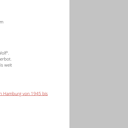
im
olf“.
erbot.
is weit
 in Hamburg von 1945 bis