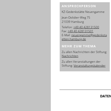
ANSPRECHPERSON
KZ-Gedenkstätte Neuengamme
Jean-Dolidier-Weg 75
21039 Hamburg
Telefon:
+49 40 428131500
Fax:
+49 40 428131501
E-Mail:
neuengamme@gedenksta
etten.hamburg.de
MEHR ZUM THEMA
Zu allen Nachrichten der Stiftung:
Nachrichten
Zu allen Veranstaltungen der
Stiftung:
Veranstaltungskalender
DATE