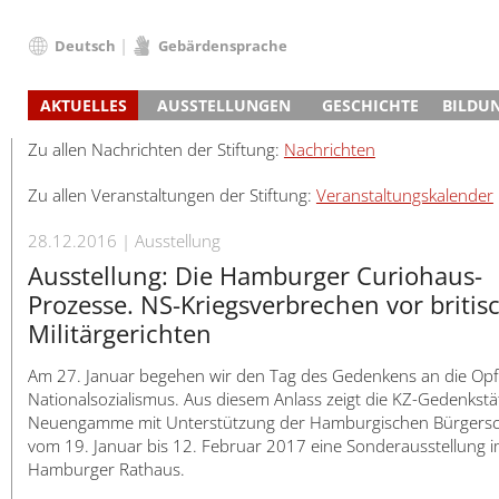
Deutsch
Gebärdensprache
Deutsch
AKTUELLES
AUSSTELLUNGEN
GESCHICHTE
BILDU
English
Nachrichten
Hauptausstellung
Konzentrationslager
Führungen / Projek
Der An
Schüle
Français
Zu allen Nachrichten der Stiftung:
Nachrichten
Veranstaltungskalender
Lager-SS
Wachturm
Nachkriegsnutzung
Projekttage
Berufsgruppenorie
Sterbe
Berufs
Dansk
Zu allen Veranstaltungen der Stiftung:
Veranstaltungskalender
Klinkerwerk
Gedenkstätte
Längere Projekte
Kooperationen
Führungen
Die Hä
Erwac
Español
ehem. Walther-Werke
Zeittafel
Schulkooperatione
Studientage
Arbeit
Inklus
Italiano
28.12.2016
Ausstellung
Gefängnismauer
KZ-Außenlager
Vor- und Nachbere
Alltag
Außenl
Fortbi
Nederlands
Ausstellung: Die Hamburger Curiohaus-
Haus des Gedenkens
Gedenkstätten in Ham
Digitale Angebote
Lager-
Begeg
Polski
Prozesse. NS-Kriegsverbrechen vor britis
Sonderausstellungen
Totenbuch
Das E
Die To
Português
Militärgerichten
Wanderausstellungen
Türkçe
Am 27. Januar begehen wir den Tag des Gedenkens an die Opf
Yкраїнський
Nationalsozialismus. Aus diesem Anlass zeigt die KZ-Gedenkstä
Русский
Neuengamme mit Unterstützung der Hamburgischen Bürgersc
vom 19. Januar bis 12. Februar 2017 eine Sonderausstellung 
עברית
Hamburger Rathaus.
العربية