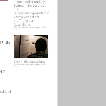
Reimer Möller und Alyn
Beßmann im Gespräch
mit
Bürgerschaftspräsidentin
Carola Veit bei der
Eröffnung der
Ausstellung
KZ-Gedenkstätte Neuengamme (ÖA),
2017
 15 Uhr
Blick in die Ausstellung
KZ-Gedenkstätte Neuengamme (ÖA),
2017
d 7.
sdienst