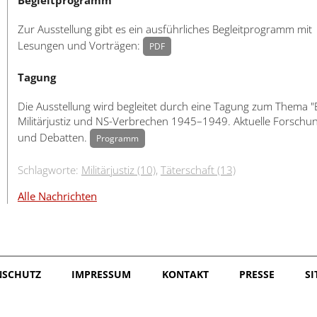
Begleitprogramm
Zur Ausstellung gibt es ein ausführliches Begleitprogramm mit
Lesungen und Vorträgen:
PDF
Tagung
Die Ausstellung wird begleitet durch eine Tagung zum Thema "B
Militärjustiz und NS-Verbrechen 1945–1949. Aktuelle Forschu
und Debatten.
Programm
Schlagworte:
Militärjustiz (10)
,
Täterschaft (13)
Alle Nachrichten
NSCHUTZ
IMPRESSUM
KONTAKT
PRESSE
S