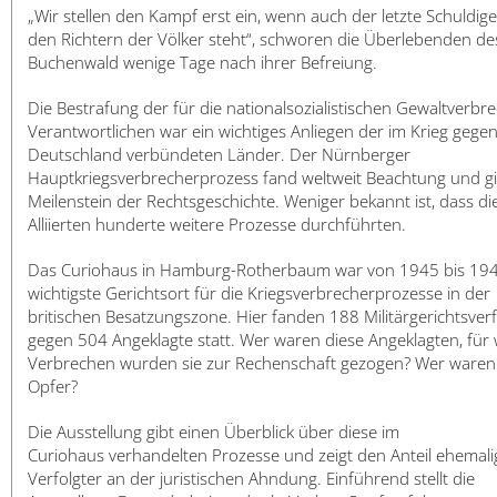
日本語
„Wir stellen den Kampf erst ein, wenn auch der letzte Schuldige
den Richtern der Völker steht“, schworen die Überlebenden de
Buchenwald wenige Tage nach ihrer Befreiung.
Die Bestrafung der für die nationalsozialistischen Gewaltverbr
Verantwortlichen war ein wichtiges Anliegen der im Krieg gege
Deutschland verbündeten Länder. Der Nürnberger
Hauptkriegsverbrecherprozess fand weltweit Beachtung und gil
Meilenstein der Rechtsgeschichte. Weniger bekannt ist, dass di
Alliierten hunderte weitere Prozesse durchführten.
Das Curiohaus in Hamburg-Rotherbaum war von 1945 bis 19
wichtigste Gerichtsort für die Kriegsverbrecherprozesse in der
britischen Besatzungszone. Hier fanden 188 Militärgerichtsver
gegen 504 Angeklagte statt. Wer waren diese Angeklagten, für
Verbrechen wurden sie zur Rechenschaft gezogen? Wer waren 
Opfer?
Die Ausstellung gibt einen Überblick über diese im
Curiohaus verhandelten Prozesse und zeigt den Anteil ehemali
Verfolgter an der juristischen Ahndung. Einführend stellt die