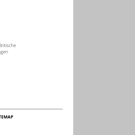
ritische
ngen
ITEMAP