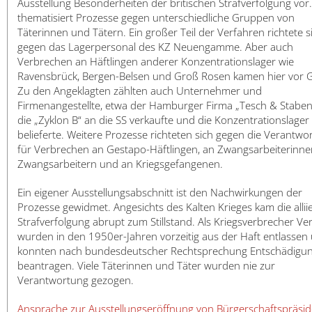
Ausstellung Besonderheiten der britischen Strafverfolgung vor.
thematisiert Prozesse gegen unterschiedliche Gruppen von
Täterinnen und Tätern. Ein großer Teil der Verfahren richtete s
gegen das Lagerpersonal des KZ Neuengamme. Aber auch
Verbrechen an Häftlingen anderer Konzentrationslager wie
Ravensbrück, Bergen-Belsen und Groß Rosen kamen hier vor G
Zu den Angeklagten zählten auch Unternehmer und
Firmenangestellte, etwa der Hamburger Firma „Tesch & Stabe
die „Zyklon B“ an die SS verkaufte und die Konzentrationslager
belieferte. Weitere Prozesse richteten sich gegen die Verantwor
für Verbrechen an Gestapo-Häftlingen, an Zwangsarbeiterinn
Zwangsarbeitern und an Kriegsgefangenen.
Ein eigener Ausstellungsabschnitt ist den Nachwirkungen der
Prozesse gewidmet. Angesichts des Kalten Krieges kam die allii
Strafverfolgung abrupt zum Stillstand. Als Kriegsverbrecher Ver
wurden in den 1950er-Jahren vorzeitig aus der Haft entlassen
konnten nach bundesdeutscher Rechtsprechung Entschädigu
beantragen. Viele Täterinnen und Täter wurden nie zur
Verantwortung gezogen.
Ansprache zur Ausstellungseröffnung von Bürgerschaftspräsid