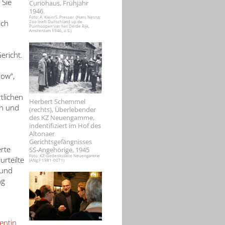
 Sie
Curiohaus, Frühjahr
1946.
Foto: A. Klein/S. Presser. (Hans Nesna:
ich
Zoo leeft Duitschland up de
Puinhoopen van het Derde Rijk,
Amsterdam 1946, o.S.)
ericht.
now“,
tlichen
Herbert Schemmel
en und
(rechts), Überlebender
des KZ Neuengamme,
indentifiziert im Hof des
Altonaer
Gerichtsgefängnisses
erte
SS-Angehörige, 1945
Foto: KZ-Gedenkstätte Neuengamme
urteilte
(ANg F 1981-0071)
 und
ng
entin