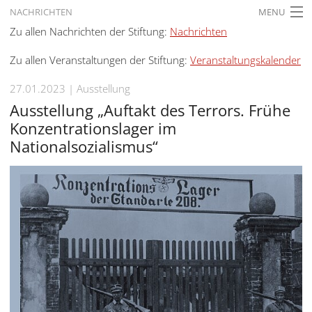
NACHRICHTEN
MENU
Zu allen Nachrichten der Stiftung:
Nachrichten
STARTSEITE
Zu allen Veranstaltungen der Stiftung:
Veranstaltungskalender
AKTUELLES
27.01.2023
Ausstellung
AUSSTELLUNGEN
Ausstellung „Auftakt des Terrors. Frühe
GESCHICHTE
Konzentrationslager im
Nationalsozialismus“
BILDUNG
FORSCHUNG
SERVICE
Zurück
Deutsch
Gebärdensprache
Deutsch
Deutsch