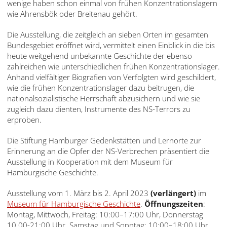
wenige haben schon einmal von frühen Konzentrationslagern
wie Ahrensbök oder Breitenau gehört.
Die Ausstellung, die zeitgleich an sieben Orten im gesamten
Bundesgebiet eröffnet wird, vermittelt einen Einblick in die bis
heute weitgehend unbekannte Geschichte der ebenso
zahlreichen wie unterschiedlichen frühen Konzentrationslager.
Anhand vielfältiger Biografien von Verfolgten wird geschildert,
wie die frühen Konzentrationslager dazu beitrugen, die
nationalsozialistische Herrschaft abzusichern und wie sie
zugleich dazu dienten, Instrumente des NS-Terrors zu
erproben.
Die Stiftung Hamburger Gedenkstätten und Lernorte zur
Erinnerung an die Opfer der NS-Verbrechen präsentiert die
Ausstellung in Kooperation mit dem Museum für
Hamburgische Geschichte.
Ausstellung vom 1. März bis 2. April 2023
(verlängert)
im
Museum für Hamburgische Geschichte
.
Öffnungszeiten
:
Montag, Mittwoch, Freitag: 10:00–17:00 Uhr, Donnerstag
10.00-21:00 Uhr. Samstag und Sonntag: 10:00–18:00 Uhr,