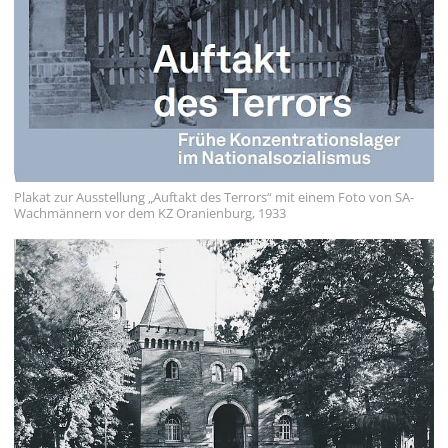
English
Français
Dansk
Español
Italiano
Plakat zur Ausstellung „Auftakt des Terrors“ mit einem Foto von SA-
Wachmännern vor dem KZ Oranienburg, 1933
Nederlands
Polski
Português
Türkçe
Yкраїнський
Русский