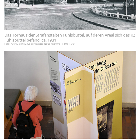
עברית
العربية
日
Das Torhaus der Strafanstalten Fuhlsbüttel, auf deren Areal sich das KZ
本
Fuhlsbüttel befand, ca. 1931
語
Foto: Archiv der KZ Gedenkstätte Neuengamme, F 1981-761