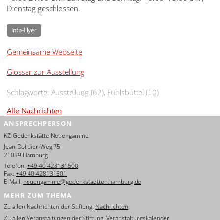
Dienstag geschlossen.
Info-Flyer
Gemeinsame Webseite
Glossar zur Ausstellung
Schlagworte:
Ausstellung (62)
,
Fuhlsbüttel (10)
Alle Nachrichten
ANSPRECHPERSON
KZ-Gedenkstätte Neuengamme
Jean-Dolidier-Weg 75
21039 Hamburg
Telefon:
+49 40 428131500
Fax:
+49 40 428131501
E-Mail:
neuengamme@gedenkstaetten.hamburg.de
MEHR ZUM THEMA
Zu allen Nachrichten der Stiftung:
Nachrichten
Zu allen Veranstaltungen der Stiftung:
Veranstaltungskalender