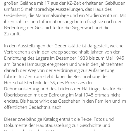
großen Gelände mit 17 aus der KZ-Zeit erhaltenen Gebäuden
English
umfasst 5 mehrsprachige Ausstellungen, das Haus des
Gedenkens, die Mahnmalsanlage und ein Studienzentrum. Mit
Français
ihren zahlreichen Informationsangeboten fragt sie nach der
Dansk
Bedeutung der Geschichte für die Gegenwart und die
Zukunft.
Español
In den Ausstellungen der Gedenkstätte ist dargestellt, welche
Italiano
Verbrechen sich in den knapp sechseinhalb Jahren von der
Einrichtung des Lagers im Dezember 1938 bis zum Mai 1945
Nederlands
am Rande Hamburgs ereigneten und wie in den Jahrzehnten
danach der Weg von der Verdrängung zur Aufarbeitung
Polski
führte. Im Zentrum steht dabei die Beschreibung der
Herrschaftstechnik der SS, des Prozesses der
Português
Dehumanisierung und des Leidens der Häftlinge, das für die
Überlebenden mit der Befreiung im Mai 1945 oftmals nicht
Türkçe
endete. Bis heute wirkt das Geschehen in den Familien und im
öffentlichen Gedächtnis nach.
Yкраїнський
Dieser zweibändige Katalog enthält die Texte, Fotos und
Русский
Dokumente der Hauptausstellung zur Geschichte und