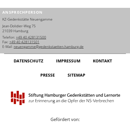
ANSPRECHPERSON
KZ-Gedenkstätte Neuengamme
Jean-Dolidier-Weg 75
21039 Hamburg
Telefon:
+49 40 428131500
Fax:
+49 40 428131501
E-Mail:
neuengamme@gedenkstaetten.hamburg.de
DATENSCHUTZ
IMPRESSUM
KONTAKT
PRESSE
SITEMAP
Gefördert von: