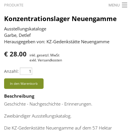
PRODUKTE
MENU
STARTSEITE
Konzentrationslager Neuengamme
AKTUELLES
Ausstellungskataloge
Garbe, Detlef
AUSSTELLUNGEN
Herausgegeben von: KZ-Gedenkstätte Neuengamme
GESCHICHTE
€ 28.00
inkl. gesetzl. MwSt
exkl. Versandkosten
BILDUNG
Anzahl:
FORSCHUNG
In den Warenkorb
SERVICE
Beschreibung
Zurück
Deutsch
Gebärdensprache
Geschichte - Nachgeschichte - Erinnerungen.
Deutsch
Zweibändiger Ausstellungskatalog.
Deutsch
Die KZ-Gedenkstätte Neuengamme auf dem 57 Hektar