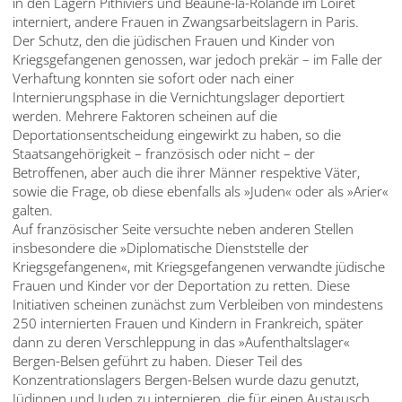
in den Lagern Pithiviers und Beaune-la-Rolande im Loiret
interniert, andere Frauen in Zwangsarbeitslagern in Paris.
Der Schutz, den die jüdischen Frauen und Kinder von
Kriegsgefangenen genossen, war jedoch prekär – im Falle der
Verhaftung konnten sie sofort oder nach einer
Internierungsphase in die Vernichtungslager deportiert
werden. Mehrere Faktoren scheinen auf die
Deportationsentscheidung eingewirkt zu haben, so die
Staatsangehörigkeit – französisch oder nicht – der
Betroffenen, aber auch die ihrer Männer respektive Väter,
sowie die Frage, ob diese ebenfalls als »Juden« oder als »Arier«
galten.
Auf französischer Seite versuchte neben anderen Stellen
insbesondere die »Diplomatische Dienststelle der
Kriegsgefangenen«, mit Kriegsgefangenen verwandte jüdische
Frauen und Kinder vor der Deportation zu retten. Diese
Initiativen scheinen zunächst zum Verbleiben von mindestens
250 internierten Frauen und Kindern in Frankreich, später
dann zu deren Verschleppung in das »Aufenthaltslager«
Bergen-Belsen geführt zu haben. Dieser Teil des
Konzentrationslagers Bergen-Belsen wurde dazu genutzt,
Jüdinnen und Juden zu internieren, die für einen Austausch