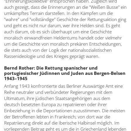
"Erinnerungskollektive" entsprochen haben. Zugleich wird
auch gezeigt, dass die Erinnerungen an die "Weißen Busse" ein
umkämpftes Terrain darstellen. In den Kämpfen um die
"wahre" und "vollständige" Geschichte der Rettungsaktion ging
und geht es nicht nur darum, wer ihre Helden sind. Es geht
auch darum, ob es sich überhaupt um eine Geschichte
moralisch einwandfreien Heldentums handelt oder vielmehr
um die Geschichte von moralisch prekären Entscheidungen,
die stets auch von der Logik der nationalsozialistischen
Rassenideologie und des Krieges geprägt waren.
Bernd Rother: Die Rettung spanischer und
portugiesischer Jüdinnen und Juden aus Bergen-Belsen
1943–1945
Anfang 1943 konfrontierte das Berliner Auswärtige Amt eine
Reihe neutraler und verbündeter Regierungen mit dem
Ultimatum, ihre jüdischen Staatsangehörigen aus dem
deutsch besetzten Europa zu repatriieren oder ihrer
Einbeziehung in die Deportationen zuzustimmen. Die meisten
der Betroffenen lebten in Frankreich; von dort war die
Repatriierung direkt auf die Iberische Halbinsel möglich. Im
vorliegenden Beitrag geht es um die in Griechenland lebenden