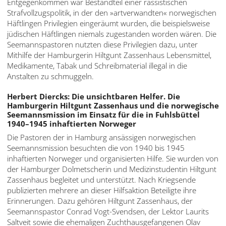
Entgegenkommen war Bestandteil einer rassistischen
Strafvollzugspolitik, in der den »artverwandten« norwegischen
Häftlingen Privilegien eingeräumt wurden, die beispielsweise
jüdischen Häftlingen niemals zugestanden worden wären. Die
Seemannspastoren nutzten diese Privilegien dazu, unter
Mithilfe der Hamburgerin Hiltgunt Zassenhaus Lebensmittel,
Medikamente, Tabak und Schreibmaterial illegal in die
Anstalten zu schmuggeln.
Herbert Diercks: Die unsichtbaren Helfer. Die
Hamburgerin Hiltgunt Zassenhaus und die norwegische
Seemannsmission im Einsatz für die in Fuhlsbüttel
1940–1945 inhaftierten Norweger
Die Pastoren der in Hamburg ansässigen norwegischen
Seemannsmission besuchten die von 1940 bis 1945
inhaftierten Norweger und organisierten Hilfe. Sie wurden von
der Hamburger Dolmetscherin und Medizinstudentin Hiltgunt
Zassenhaus begleitet und unterstützt. Nach Kriegsende
publizierten mehrere an dieser Hilfsaktion Beteiligte ihre
Erinnerungen. Dazu gehören Hiltgunt Zassenhaus, der
Seemannspastor Conrad Vogt-Svendsen, der Lektor Laurits
Saltveit sowie die ehemaligen Zuchthausgefangenen Olav