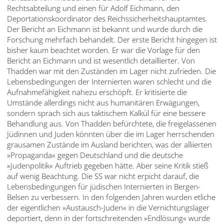
Rechtsabteilung und einen für Adolf Eichmann, den
Deportationskoordinator des Reichssicherheitshauptamtes.
Der Bericht an Eichmann ist bekannt und wurde durch die
Forschung mehrfach behandelt. Der erste Bericht hingegen ist
bisher kaum beachtet worden. Er war die Vorlage für den
Bericht an Eichmann und ist wesentlich detaillierter. Von
Thadden war mit den Zuständen im Lager nicht zufrieden. Die
Lebensbedingungen der Internierten waren schlecht und die
Aufnahmefähigkeit nahezu erschöpft. Er kritisierte die
Umstände allerdings nicht aus humanitären Erwägungen,
sondern sprach sich aus taktischem Kalkül für eine bessere
Behandlung aus. Von Thadden befürchtete, die freigelassenen
Jüdinnen und Juden könnten über die im Lager herrschenden
grausamen Zustände im Ausland berichten, was der alliierten
»Propaganda« gegen Deutschland und die deutsche
»Judenpolitik« Auftrieb gegeben hätte. Aber seine Kritik stieß
auf wenig Beachtung. Die SS war nicht erpicht darauf, die
Lebensbedingungen für jüdischen Internierten in Bergen-
Belsen zu verbessern. In den folgenden Jahren wurden etliche
der eigentlichen »Austausch-Juden« in die Vernichtungslager
deportiert, denn in der fortschreitenden »Endlösung« wurde