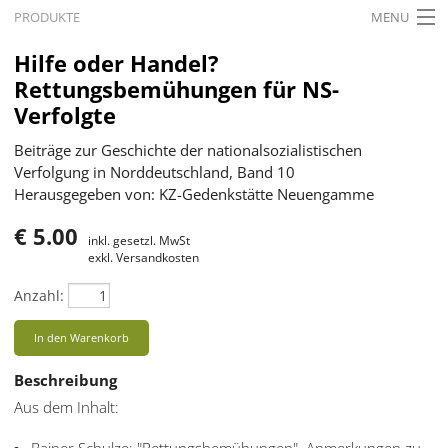
PRODUKTE
MENU
STARTSEITE
Hilfe oder Handel?
Rettungsbemühungen für NS-
AKTUELLES
Verfolgte
AUSSTELLUNGEN
Beiträge zur Geschichte der nationalsozialistischen
Verfolgung in Norddeutschland, Band 10
GESCHICHTE
Herausgegeben von: KZ-Gedenkstätte Neuengamme
BILDUNG
€ 5.00
inkl. gesetzl. MwSt
FORSCHUNG
exkl. Versandkosten
Anzahl:
SERVICE
Zurück
In den Warenkorb
Deutsch
Gebärdensprache
Deutsch
Beschreibung
Aus dem Inhalt:
Deutsch
Rainer Schulze: "Rettungsbemühungen". Anmerkungen zu