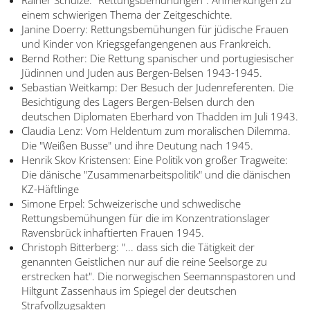
English
einem schwierigen Thema der Zeitgeschichte.
Janine Doerry: Rettungsbemühungen für jüdische Frauen
Français
und Kinder von Kriegsgefangengenen aus Frankreich.
Bernd Rother: Die Rettung spanischer und portugiesischer
Dansk
Jüdinnen und Juden aus Bergen-Belsen 1943-1945.
Sebastian Weitkamp: Der Besuch der Judenreferenten. Die
Español
Besichtigung des Lagers Bergen-Belsen durch den
deutschen Diplomaten Eberhard von Thadden im Juli 1943.
Italiano
Claudia Lenz: Vom Heldentum zum moralischen Dilemma.
Die "Weißen Busse" und ihre Deutung nach 1945.
Nederlands
Henrik Skov Kristensen: Eine Politik von großer Tragweite:
Die dänische "Zusammenarbeitspolitik" und die dänischen
Polski
KZ-Häftlinge
Simone Erpel: Schweizerische und schwedische
Português
Rettungsbemühungen für die im Konzentrationslager
Ravensbrück inhaftierten Frauen 1945.
Türkçe
Christoph Bitterberg: "... dass sich die Tätigkeit der
genannten Geistlichen nur auf die reine Seelsorge zu
Yкраїнський
erstrecken hat". Die norwegischen Seemannspastoren und
Hiltgunt Zassenhaus im Spiegel der deutschen
Русский
Strafvollzugsakten