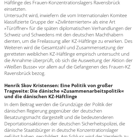
Häftlinge des Frauen-Konzentrationslagers Ravensbrück
einsetzten.
Untersucht wird, inwiefern die vom Internationalen Komitee
klassifizierte Gruppe der »Zivilinternierten« als eine Art
»Türöffner« für die späten diplomatischen Verhandlungen der
Schweiz und Schwedens mit den deutschen Machthabern
dienten, um die Freilassung aller KZ-Häftlinge zu erwirken. Des
Weiteren wird die Gesamtzahl und Zusammensetzung der
geretteten weiblichen KZ-Häftlinge empirisch untersucht und
die Annahme überprüft, ob sich die Ausweitung der Aktion der
»Weißen Busse« vor allem auf die Gefangenen des Frauen-KZ
Ravensbrück bezog.
Henrik Skov Kristensen: Eine Politik von großer
Tragweite: Die dänische »Zusammenarbeitspolitik«
und die dänischen KZ-Häftlinge
In dem Beitrag werden die Grundzüge der Politik der
dänischen Regierung gegenüber der deutschen
Besatzungsmacht dargestellt und die bedeutenderen
Deportationsaktionen der deutschen Sicherheitspolizei, die
dänische Staatsbürger in deutsche Konzentrationslager
geführt haben, geschildert. Am Schluss wird der Vergleich zu