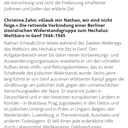
die Vernichtung und nicht die Freilassung inhaftierter
Jüdinnen und Juden das erklärte Ziel.
Christine Zahn: »Glaub mir Nathan, wir sind nicht
feige.« Die rettende Verbindung einer Berliner
zionistischen Widerstandsgruppe zum Hechaluz-
Weltbüro in Genf 1944–1945
Nathan Schwalb-Dror leitete während des Zweiten Weltkriegs
das Weltbüro des Hechaluz mit Sitz in Genf. Den
Aufgabenbereich einer bis dahin reinen Vorbereitungs- und
Auswanderungsorganisation erweiterte er um den schnellen
Aufbau eines »Hilfs- und Rettungskomitees«, das zu einer
Schaltstelle des jüdischen Widerstands wurde. Sechs Jahre
lang führte er von Genf aus einen erbitterten Kampf gegen die
»Endlösung« am jüdischen Volk, gegen den unmenschlichen
Vernichtungswillen der Nazis. Er stand mit Juden in
Deutschland und in den besetzten europäischen Ländern in
Kontakt – in Bratislava, Prag, Jugoslawien, in den Gettos und
im jüdischen Untergrund in Polen, in Ungarn, Belgien, den
Niederlanden, Luxemburg, in Theresienstadt, Auschwitz und
anderen Todeslagern. Er ließ ihnen jede erdenkliche Hilfe
durch Lebensmittel, Medikamente, Geldsendungen