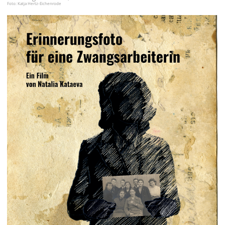
Foto: Katja Hertz-Eichenrode
עברית
العربية
日
本
語