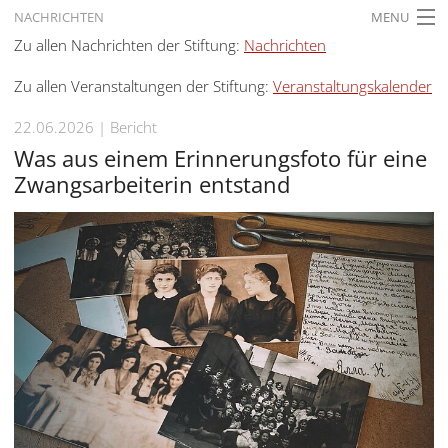
NACHRICHTEN
MENU
Zu allen Nachrichten der Stiftung:
Nachrichten
STARTSEITE
Zu allen Veranstaltungen der Stiftung:
Veranstaltungskalender
AKTUELLES
22.06.2026
Bericht
AUSSTELLUNGEN
Was aus einem Erinnerungsfoto für eine
GESCHICHTE
Zwangsarbeiterin entstand
BILDUNG
FORSCHUNG
SERVICE
Zurück
Deutsch
Gebärdensprache
Deutsch
Deutsch