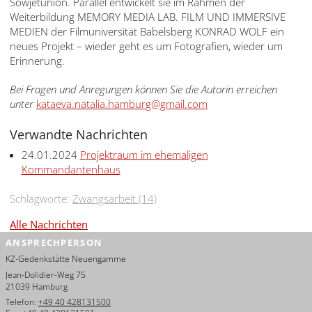
Sowjetunion. Parallel entwickelt sie im Rahmen der
Weiterbildung MEMORY MEDIA LAB. FILM UND IMMERSIVE
MEDIEN der Filmuniversität Babelsberg KONRAD WOLF ein
neues Projekt – wieder geht es um Fotografien, wieder um
Erinnerung.
Bei Fragen und Anregungen können Sie die Autorin erreichen
unter
kataeva.natalia.hamburg@gmail.com
Verwandte Nachrichten
24.01.2024
Projektraum im ehemaligen
Kommandantenhaus
Schlagworte:
Zwangsarbeit (14)
Alle Nachrichten
ANSPRECHPERSON
KZ-Gedenkstätte Neuengamme
Jean-Dolidier-Weg 75
21039 Hamburg
Telefon:
+49 40 428131500