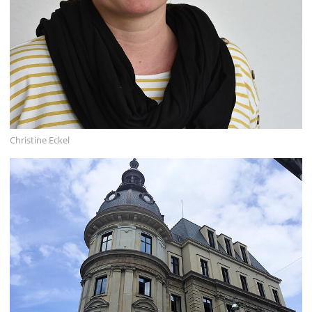
English
Français
Dansk
Español
Italiano
Christine Eckel
Nederlands
Polski
Português
Türkçe
Yкраїнський
Русский