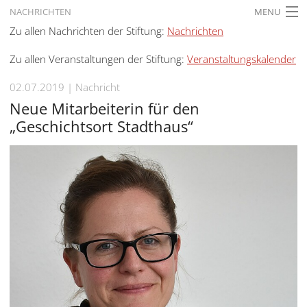
NACHRICHTEN
MENU
Zu allen Nachrichten der Stiftung:
Nachrichten
STARTSEITE
Zu allen Veranstaltungen der Stiftung:
Veranstaltungskalender
AKTUELLES
02.07.2019
Nachricht
AUSSTELLUNGEN
Neue Mitarbeiterin für den
GESCHICHTE
„Geschichtsort Stadthaus“
BILDUNG
FORSCHUNG
SERVICE
Zurück
Deutsch
Gebärdensprache
Deutsch
Deutsch