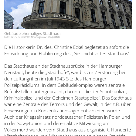
עברית
العربية
日
Gebäude ehemaliges Stadthaus
本
Foto: KZ-Gedenkstätte Neuengamme, ÖA (2018)
語
Die Historikerin Dr. des. Christine Eckel begleitet ab sofort die
Entwicklung und Etablierung des „Geschichtsortes Stadthaus“.
Das Stadthaus an der Stadthausbrücke in der Hamburger
Neustadt, heute die „Stadthöfe“, war bis zur Zerstörung bei
den Luftangriffen im Juli 1943 Sitz des Hamburger
Polizeipräsidiums. In dem Gebäudekomplex waren zentrale
Befehlsstellen untergebracht, darunter die der Schutzpolizei,
Kriminalpolizei und der Geheimen Staatspolizei. Das Stadthaus
war eine Zentrale des Terrors und der Gewalt, in der z.B. über
Einweisungen in Konzentrationslager entschieden wurde.
Auch der Kriegseinsatz norddeutscher Polizisten in Polen und
in der Sowjetunion und deren aktive Mitwirkung am
Völkermord wurden vom Stadthaus aus organisiert. Hunderte