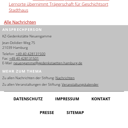
Lernorte übernimmt Trägerschaft für Geschichtsort
Stadthaus
Alle Nachrichten
ANSPRECHPERSON
KZ-Gedenkstätte Neuengamme
Jean-Dolidier-Weg 75
21039 Hamburg
Telefon:
+49 40 428131500
Fax:
+49 40 428131501
E-Mail:
neuengamme@gedenkstaetten.hamburg.de
MEHR ZUM THEMA
Zu allen Nachrichten der Stiftung:
Nachrichten
Zu allen Veranstaltungen der Stiftung:
Veranstaltungskalender
DATENSCHUTZ
IMPRESSUM
KONTAKT
PRESSE
SITEMAP