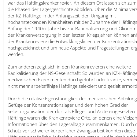
日本語
war das Häftlingskrankenrevier. An diesem Ort lassen sich zum
die Phasen der Lagergeschichte abbilden. Über die Minimalve
der KZ-Häftlinge in der Anfangszeit, den Umgang mit
hochansteckenden Krankheiten mit der Zunahme der Häftling
Anfang der 1940er Jahre bis zur Rationalisierung und Ökonom
der Krankenversorgung in den letzten Kriegsjahren können a
der Krankenreviere die Entwicklungslinien der Konzentrationsl
nachgezeichnet und um neue Aspekte und Fragestellungen er
werden.
Zum anderen zeigt sich in den Krankenrevieren eine weitere
Radikalisierung der NS-Gesellschaft: So wurden an KZ-Häftling
medizinischen Experimenten durchgeführt oder kranke, vermei
nicht mehr arbeitsfähige Häftlinge selektiert und gezielt ermord
Durch die relative Eigenständigkeit der medizinischen Abteilung
Gefüge der Konzentrationslager und dem hohen Grad der
Selbstorganisation der dort als Pfleger und Ärzte eingesetzten
Häftlinge waren die Krankenreviere Orte, an denen eine Vielzah
Informationen über den Lageralltag zusammenkamen. Durch 
Schutz vor schwerer körperlicher Zwangsarbeit konnten diese