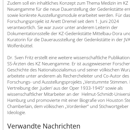
Zudem soll ein inhaltliches Konzept zum Thema Medizin im KZ
Neuengamme für die neue Dauerstellung der Gedenkstätte en
sowie konkrete Ausstellungsmodule erarbeitet werden. Für da
Forschungsprojekt ist Anett Dremel seit dem 1. Juni 2024
verantwortlich. Sie war zuvor unter anderem Leiterin der
Dokumentationsstelle der KZ-Gedenkstätte Mittelbau-Dora un
Kuratorin für die Dauerausstellung der Gedenkstätte in der JV
Wolfenbüttel.
Dr. Sven Fritz erstellt eine weitere wissenschaftliche Publikatio
SS-Ärzten des KZ Neuengamme. Er ist ausgewiesener Forscher
Geschichte des Nationalsozialismus und seiner völkischen Wurz
arbeitete unter anderem als Rechercheleiter und Co-Autor des
Forschungs- und Ausstellungsprojekts „Verstummte Stimmen. 
Vertreibung der ‚Juden‘ aus der Oper 1933-1945“ sowie als
wissenschaftlicher Mitarbeiter an der Helmut-Schmidt-Universit
Hamburg und promovierte mit einer Biografie von Houston St
Chamberlain, dem völkischen „Vordenker“ und Stichwortgeber 
Ideologie.
Verwandte Nachrichten