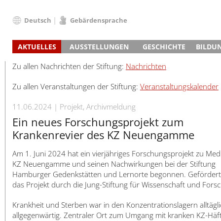
Deutsch
Gebärdensprache
Deutsch
AKTUELLES
AUSSTELLUNGEN
GESCHICHTE
BILDU
English
Nachrichten
Hauptausstellung
Konzentrationslager
Führungen / Projek
Der An
Schüle
Français
Zu allen Nachrichten der Stiftung:
Nachrichten
Veranstaltungskalender
Lager-SS
Wachturm
Nachkriegsnutzung
Projekttage
Berufsgruppenorie
Sterbe
Berufs
Dansk
Zu allen Veranstaltungen der Stiftung:
Veranstaltungskalender
Klinkerwerk
Gedenkstätte
Längere Projekte
Kooperationen
Führungen
Die Hä
Erwac
Español
ehem. Walther-Werke
Zeittafel
Schulkooperatione
Studientage
Arbeit
Inklus
Italiano
11.06.2024
Projekt, Archivmeldung
Gefängnismauer
KZ-Außenlager
Vor- und Nachbere
Alltag
Außenl
Fortbi
Nederlands
Ein neues Forschungsprojekt zum
Haus des Gedenkens
Gedenkstätten in Ham
Digitale Angebote
Lager-
Begeg
Polski
Krankenrevier des KZ Neuengamme
Sonderausstellungen
Totenbuch
Das E
Die To
Português
Am 1. Juni 2024 hat ein vierjähriges Forschungsprojekt zu Medi
Wanderausstellungen
Türkçe
KZ Neuengamme und seinen Nachwirkungen bei der Stiftung
Yкраїнський
Hamburger Gedenkstätten und Lernorte begonnen. Gefördert
Русский
das Projekt durch die Jung-Stiftung für Wissenschaft und Fors
עברית
Krankheit und Sterben war in den Konzentrationslagern alltägl
العربية
allgegenwärtig. Zentraler Ort zum Umgang mit kranken KZ-Häft