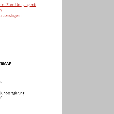
gern. Zum Umgang mit
em
rationslagern
ITEMAP
n: