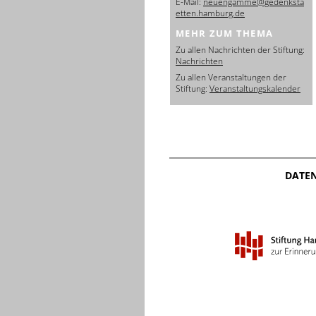
E-Mail:
neuengamme@gedenksta
etten.hamburg.de
MEHR ZUM THEMA
Zu allen Nachrichten der Stiftung:
Nachrichten
Zu allen Veranstaltungen der
Stiftung:
Veranstaltungskalender
DATE