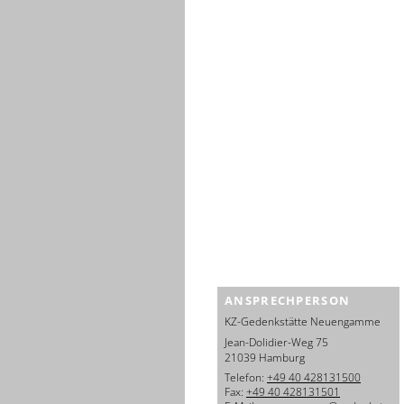
ANSPRECHPERSON
KZ-Gedenkstätte Neuengamme
Jean-Dolidier-Weg 75
21039 Hamburg
Telefon:
+49 40 428131500
Fax:
+49 40 428131501