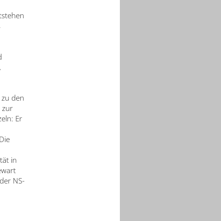
tstehen
s
d
A
n zu den
 zur
eln: Er
Die
ät in
ewart
der NS-