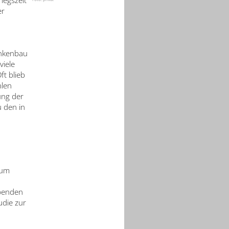
iegszeit
er
ankenbau
viele
t blieb
hlen
ung der
u den in
zum
benden
udie zur