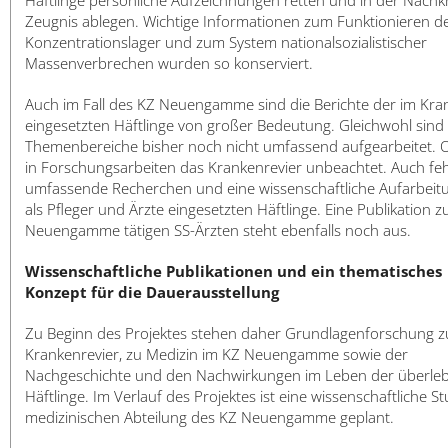
Häftlinge persönliche Aufzeichnungen retten und in der Nachkr
Zeugnis ablegen. Wichtige Informationen zum Funktionieren d
Konzentrationslager und zum System nationalsozialistischer
Massenverbrechen wurden so konserviert.
Auch im Fall des KZ Neuengamme sind die Berichte der im Kr
eingesetzten Häftlinge von großer Bedeutung. Gleichwohl sind 
Themenbereiche bisher noch nicht umfassend aufgearbeitet. Of
in Forschungsarbeiten das Krankenrevier unbeachtet. Auch fe
umfassende Recherchen und eine wissenschaftliche Aufarbeit
als Pfleger und Ärzte eingesetzten Häftlinge. Eine Publikation z
Neuengamme tätigen SS-Ärzten steht ebenfalls noch aus.
Wissenschaftliche Publikationen und ein thematisches
Konzept für die Dauerausstellung
Zu Beginn des Projektes stehen daher Grundlagenforschung 
Krankenrevier, zu Medizin im KZ Neuengamme sowie der
Nachgeschichte und den Nachwirkungen im Leben der überle
Häftlinge. Im Verlauf des Projektes ist eine wissenschaftliche St
medizinischen Abteilung des KZ Neuengamme geplant.