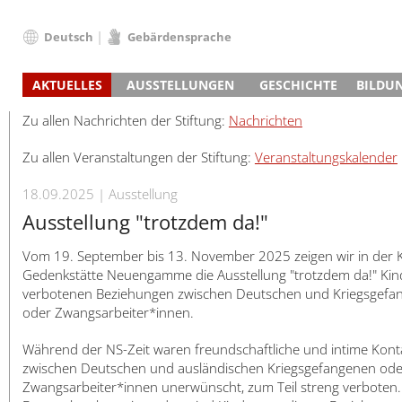
Deutsch
Gebärdensprache
Deutsch
AKTUELLES
AUSSTELLUNGEN
GESCHICHTE
BILDU
English
Nachrichten
Hauptausstellung
Konzentrationslager
Führungen / Projek
Der An
Schüle
Français
Zu allen Nachrichten der Stiftung:
Nachrichten
Veranstaltungskalender
Lager-SS
Wachturm
Nachkriegsnutzung
Projekttage
Berufsgruppenorie
Sterbe
Berufs
Dansk
Zu allen Veranstaltungen der Stiftung:
Veranstaltungskalender
Klinkerwerk
Gedenkstätte
Längere Projekte
Kooperationen
Führungen
Die Hä
Erwac
Español
ehem. Walther-Werke
Zeittafel
Schulkooperatione
Studientage
Arbeit
Inklus
Italiano
18.09.2025
Ausstellung
Gefängnismauer
KZ-Außenlager
Vor- und Nachbere
Alltag
Außenl
Fortbi
Nederlands
Ausstellung "trotzdem da!"
Haus des Gedenkens
Gedenkstätten in Ham
Digitale Angebote
Lager-
Begeg
Polski
Vom 19. September bis 13. November 2025 zeigen wir in der 
Sonderausstellungen
Totenbuch
Das E
Die To
Português
Gedenkstätte Neuengamme die Ausstellung "trotzdem da!" Kin
Wanderausstellungen
Türkçe
verbotenen Beziehungen zwischen Deutschen und Kriegsgefa
Yкраїнський
oder Zwangsarbeiter*innen.
Русский
Während der NS-Zeit waren freundschaftliche und intime Kont
עברית
zwischen Deutschen und ausländischen Kriegsgefangenen ode
العربية
Zwangsarbeiter*innen unerwünscht, zum Teil streng verboten.