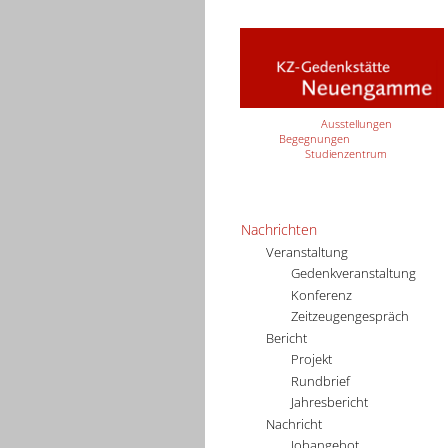
Ausstellungen
Begegnungen
Studienzentrum
Nachrichten
Veranstaltung
Gedenkveranstaltung
Konferenz
Zeitzeugengespräch
Bericht
Projekt
Rundbrief
Jahresbericht
Nachricht
Jobangebot