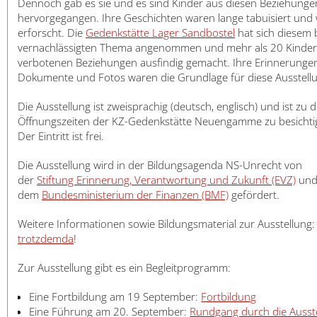
Dennoch gab es sie und es sind Kinder aus diesen Beziehunge
日本語
hervorgegangen. Ihre Geschichten waren lange tabuisiert und
erforscht. Die
Gedenkstätte Lager Sandbostel
hat sich diesem 
vernachlässigten Thema angenommen und mehr als 20 Kinder
verbotenen Beziehungen ausfindig gemacht. Ihre Erinnerungen
Dokumente und Fotos waren die Grundlage für diese Ausstel
Die Ausstellung ist zweisprachig (deutsch, englisch) und ist zu 
Öffnungszeiten der KZ-Gedenkstätte Neuengamme zu besichti
Der Eintritt ist frei.
Die Ausstellung wird in der Bildungsagenda NS-Unrecht von
der
Stiftung Erinnerung, Verantwortung und Zukunft (EVZ)
un
dem
Bundesministerium der Finanzen (BMF)
gefördert.
Weitere Informationen sowie Bildungsmaterial zur Ausstellung:
trotzdemda
!
Zur Ausstellung gibt es ein Begleitprogramm:
Eine Fortbildung am 19 September:
Fortbildung
Eine Führung am 20. September:
Rundgang durch die Ausst