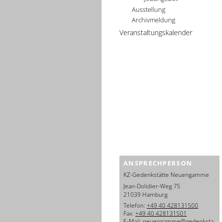
Ausstellung
Archivmeldung
Veranstaltungskalender
ANSPRECHPERSON
KZ-Gedenkstätte Neuengamme
Jean-Dolidier-Weg 75
21039 Hamburg
Telefon:
+49 40 428131500
Fax:
+49 40 428131501
E-Mail:
neuengamme@gedenksta