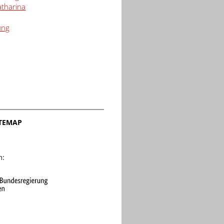
atharina
ung
ITEMAP
n: