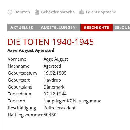
Deutsch
Gebärdensprache
Leichte Sprache
Deutsch
AKTUELLES
AUSSTELLUNGEN
GESCHICHTE
BILDU
English
Nachrichten
Hauptausstellung
Konzentrationslager
Führungen / Projek
Der An
Schüle
Français
DIE TOTEN 1940-1945
Veranstaltungskalender
Lager-SS
Wachturm
Nachkriegsnutzung
Projekttage
Berufsgruppenorie
Sterbe
Berufs
Dansk
Aage August Agersted
Klinkerwerk
Gedenkstätte
Längere Projekte
Kooperationen
Führungen
Die Hä
Erwac
Español
Vorname
Aage August
ehem. Walther-Werke
Zeittafel
Schulkooperatione
Studientage
Arbeit
Inklus
Italiano
Nachname
Agersted
Gefängnismauer
KZ-Außenlager
Vor- und Nachbere
Alltag
Außenl
Fortbi
Nederlands
Geburtsdatum
19.02.1895
Haus des Gedenkens
Gedenkstätten in Ham
Digitale Angebote
Lager-
Begeg
Polski
Geburtsort
Havdrup
Sonderausstellungen
Totenbuch
Das E
Die To
Português
Geburtsland
Dänemark
Wanderausstellungen
Türkçe
Todesdatum
02.12.1944
Yкраїнський
Todesort
Hauptlager KZ Neuengamme
Beschäftigung
Polizeipräsident
Русский
Häftlingsnummer
50480
עברית
العربية