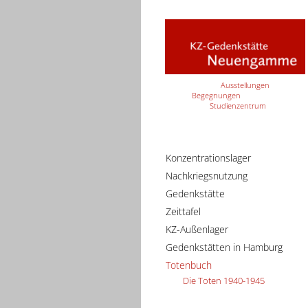
Ausstellungen
Begegnungen
Studienzentrum
Konzentrationslager
Nachkriegsnutzung
Gedenkstätte
Zeittafel
KZ-Außenlager
Gedenkstätten in Hamburg
Totenbuch
Die Toten 1940-1945