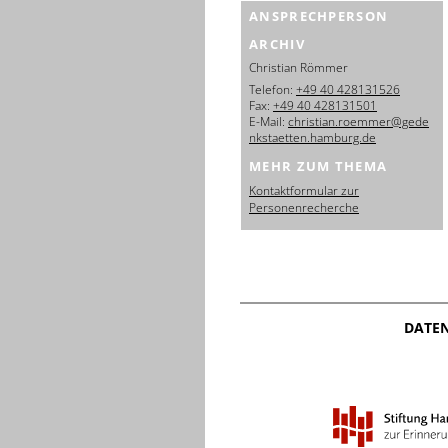
ANSPRECHPERSON
ARCHIV
Christian Römmer
Telefon:
+49 40 428131526
Fax:
+49 40 428131501
E-Mail:
christian.roemmer@gede
nkstaetten.hamburg.de
MEHR ZUM THEMA
Kontaktformular zur
Personenrecherche
DATE