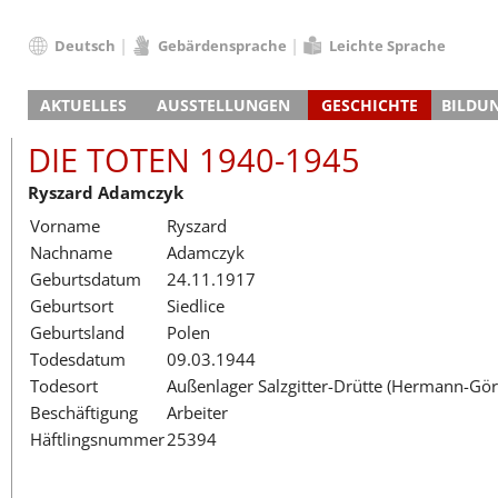
Deutsch
Gebärdensprache
Leichte Sprache
Deutsch
AKTUELLES
AUSSTELLUNGEN
GESCHICHTE
BILDU
English
Nachrichten
Hauptausstellung
Konzentrationslager
Führungen / Projek
Der An
Schüle
Français
DIE TOTEN 1940-1945
Veranstaltungskalender
Lager-SS
Wachturm
Nachkriegsnutzung
Projekttage
Berufsgruppenorie
Sterbe
Berufs
Dansk
Ryszard Adamczyk
Klinkerwerk
Gedenkstätte
Längere Projekte
Kooperationen
Führungen
Die Hä
Erwac
Español
Vorname
Ryszard
ehem. Walther-Werke
Zeittafel
Schulkooperatione
Studientage
Arbeit
Inklus
Italiano
Nachname
Adamczyk
Gefängnismauer
KZ-Außenlager
Vor- und Nachbere
Alltag
Außenl
Fortbi
Nederlands
Geburtsdatum
24.11.1917
Haus des Gedenkens
Gedenkstätten in Ham
Digitale Angebote
Lager-
Begeg
Polski
Geburtsort
Siedlice
Sonderausstellungen
Totenbuch
Das E
Die To
Português
Geburtsland
Polen
Wanderausstellungen
Türkçe
Todesdatum
09.03.1944
Yкраїнський
Todesort
Außenlager Salzgitter-Drütte (Hermann-Gö
Beschäftigung
Arbeiter
Русский
Häftlingsnummer
25394
עברית
العربية