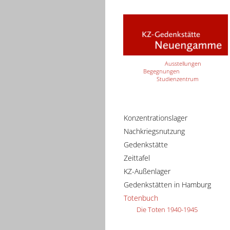
Ausstellungen
Begegnungen
Studienzentrum
Konzentrationslager
Nachkriegsnutzung
Gedenkstätte
Zeittafel
KZ-Außenlager
Gedenkstätten in Hamburg
Totenbuch
Die Toten 1940-1945