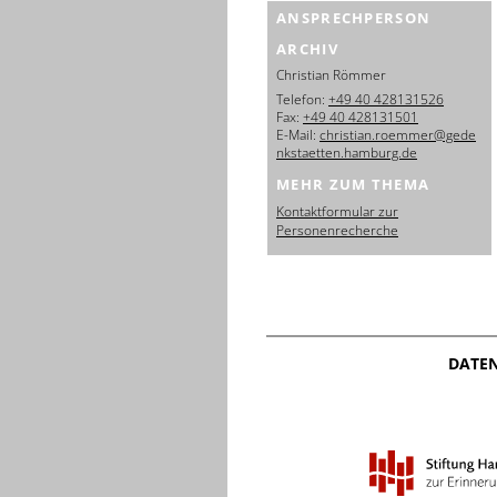
ANSPRECHPERSON
ARCHIV
Christian Römmer
Telefon:
+49 40 428131526
Fax:
+49 40 428131501
E-Mail:
christian.roemmer@gede
nkstaetten.hamburg.de
MEHR ZUM THEMA
Kontaktformular zur
Personenrecherche
DATE