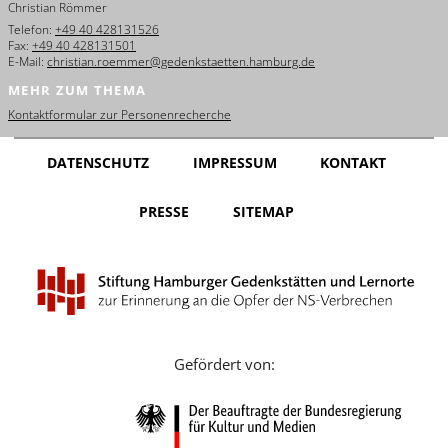
Christian Römmer
English
Telefon:
+49 40 428131526
Fax:
+49 40 428131501
Français
E-Mail:
christian.roemmer@gedenkstaetten.hamburg.de
MEHR ZUM THEMA
Dansk
Kontaktformular zur Personenrecherche
Español
DATENSCHUTZ
IMPRESSUM
KONTAKT
Italiano
PRESSE
SITEMAP
Nederlands
Polski
Português
Türkçe
Gefördert von:
Yкраїнський
Русский