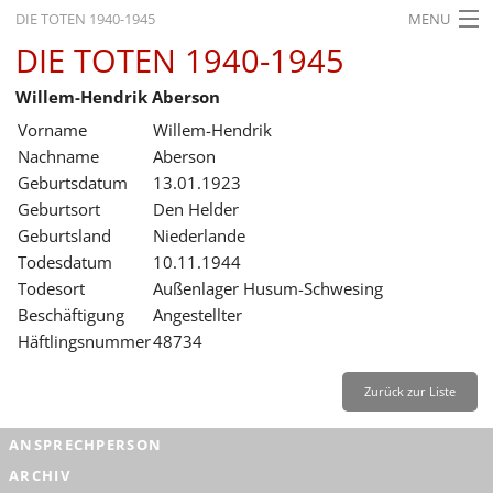
DIE TOTEN 1940-1945
MENU
DIE TOTEN 1940-1945
STARTSEITE
Willem-Hendrik Aberson
AKTUELLES
Vorname
Willem-Hendrik
AUSSTELLUNGEN
Nachname
Aberson
Geburtsdatum
13.01.1923
GESCHICHTE
Geburtsort
Den Helder
Geburtsland
Niederlande
BILDUNG
Todesdatum
10.11.1944
FORSCHUNG
Todesort
Außenlager Husum-Schwesing
Beschäftigung
Angestellter
SERVICE
Häftlingsnummer
48734
Zurück
Deutsch
Gebärdensprache
Leichte Sprache
Zurück zur Liste
Deutsch
ANSPRECHPERSON
Deutsch
ARCHIV