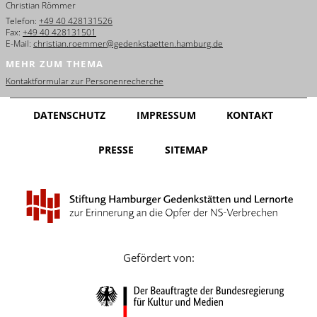
Christian Römmer
English
Telefon:
+49 40 428131526
Fax:
+49 40 428131501
Français
E-Mail:
christian.roemmer@gedenkstaetten.hamburg.de
MEHR ZUM THEMA
Dansk
Kontaktformular zur Personenrecherche
Español
DATENSCHUTZ
IMPRESSUM
KONTAKT
Italiano
PRESSE
SITEMAP
Nederlands
Polski
Português
Türkçe
Gefördert von:
Yкраїнський
Русский