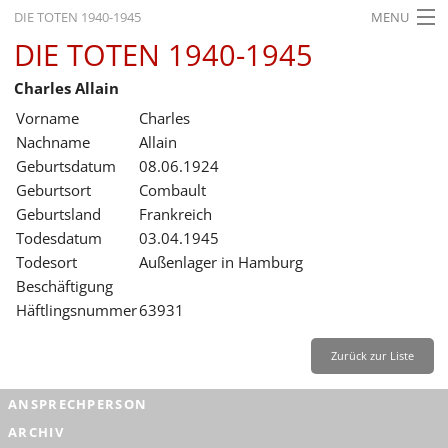
DIE TOTEN 1940-1945
MENU
DIE TOTEN 1940-1945
STARTSEITE
Charles Allain
AKTUELLES
Vorname
Charles
AUSSTELLUNGEN
Nachname
Allain
Geburtsdatum
08.06.1924
GESCHICHTE
Geburtsort
Combault
Geburtsland
Frankreich
BILDUNG
Todesdatum
03.04.1945
FORSCHUNG
Todesort
Außenlager in Hamburg
Beschäftigung
SERVICE
Häftlingsnummer
63931
Zurück
Deutsch
Gebärdensprache
Leichte Sprache
Zurück zur Liste
Deutsch
ANSPRECHPERSON
Deutsch
ARCHIV