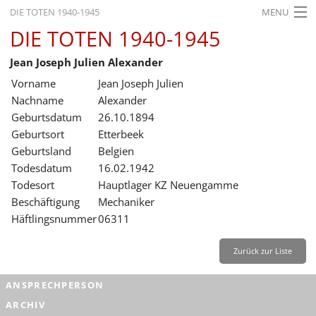
DIE TOTEN 1940-1945
MENU
DIE TOTEN 1940-1945
STARTSEITE
Jean Joseph Julien Alexander
AKTUELLES
Vorname
Jean Joseph Julien
AUSSTELLUNGEN
Nachname
Alexander
Geburtsdatum
26.10.1894
GESCHICHTE
Geburtsort
Etterbeek
Geburtsland
Belgien
BILDUNG
Todesdatum
16.02.1942
FORSCHUNG
Todesort
Hauptlager KZ Neuengamme
Beschäftigung
Mechaniker
SERVICE
Häftlingsnummer
06311
Zurück
Deutsch
Gebärdensprache
Leichte Sprache
Zurück zur Liste
Deutsch
ANSPRECHPERSON
Deutsch
ARCHIV