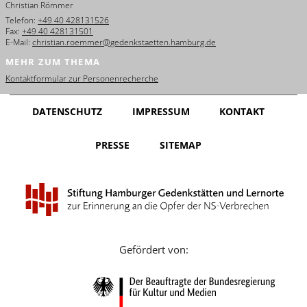
Christian Römmer
English
Telefon:
+49 40 428131526
Fax:
+49 40 428131501
Français
E-Mail:
christian.roemmer@gedenkstaetten.hamburg.de
MEHR ZUM THEMA
Dansk
Kontaktformular zur Personenrecherche
Español
DATENSCHUTZ
IMPRESSUM
KONTAKT
Italiano
PRESSE
SITEMAP
Nederlands
Polski
Português
Türkçe
Gefördert von:
Yкраїнський
Русский