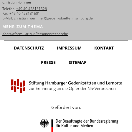
Christian Römmer
English
Telefon:
+49 40 428131526
Fax:
+49 40 428131501
Français
E-Mail:
christian.roemmer@gedenkstaetten.hamburg.de
MEHR ZUM THEMA
Dansk
Kontaktformular zur Personenrecherche
Español
DATENSCHUTZ
IMPRESSUM
KONTAKT
Italiano
PRESSE
SITEMAP
Nederlands
Polski
Português
Türkçe
Gefördert von:
Yкраїнський
Русский