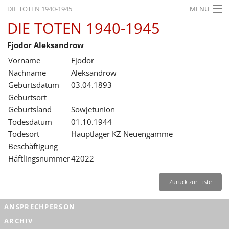
DIE TOTEN 1940-1945
MENU
DIE TOTEN 1940-1945
STARTSEITE
Fjodor Aleksandrow
AKTUELLES
Vorname
Fjodor
AUSSTELLUNGEN
Nachname
Aleksandrow
Geburtsdatum
03.04.1893
GESCHICHTE
Geburtsort
Geburtsland
Sowjetunion
BILDUNG
Todesdatum
01.10.1944
FORSCHUNG
Todesort
Hauptlager KZ Neuengamme
Beschäftigung
SERVICE
Häftlingsnummer
42022
Zurück
Deutsch
Gebärdensprache
Leichte Sprache
Zurück zur Liste
Deutsch
ANSPRECHPERSON
Deutsch
ARCHIV