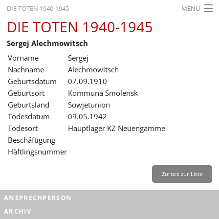
DIE TOTEN 1940-1945
MENU
DIE TOTEN 1940-1945
STARTSEITE
Sergej Alechmowitsch
AKTUELLES
Vorname
Sergej
AUSSTELLUNGEN
Nachname
Alechmowitsch
Geburtsdatum
07.09.1910
GESCHICHTE
Geburtsort
Kommuna Smolensk
Geburtsland
Sowjetunion
BILDUNG
Todesdatum
09.05.1942
FORSCHUNG
Todesort
Hauptlager KZ Neuengamme
Beschäftigung
SERVICE
Häftlingsnummer
Zurück
Deutsch
Gebärdensprache
Leichte Sprache
Zurück zur Liste
Deutsch
ANSPRECHPERSON
Deutsch
ARCHIV