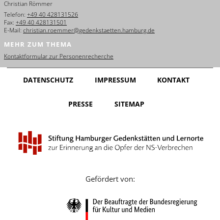
Christian Römmer
English
Telefon:
+49 40 428131526
Fax:
+49 40 428131501
Français
E-Mail:
christian.roemmer@gedenkstaetten.hamburg.de
MEHR ZUM THEMA
Dansk
Kontaktformular zur Personenrecherche
Español
DATENSCHUTZ
IMPRESSUM
KONTAKT
Italiano
PRESSE
SITEMAP
Nederlands
Polski
Português
Türkçe
Gefördert von:
Yкраїнський
Русский