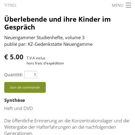
TITRES
MENU
ACCUEIL
Überlebende und ihre Kinder im
Gespräch
ACTUALITÉS
Neuengammer Studienhefte, volume 3
EXPOSITIONS
publié par: KZ-Gedenkstätte Neuengamme
HISTORIQUE
€ 5.00
T.V.A inclus
hors frais d'expédition
FORMATION
Quantité:
RECHERCHE
bon de commande
SERVICE
Synthèse
Français
Heft und DVD.
Die öffentliche Erinnerung an die Konzentrationslager und die
Weitergabe der Hafterfahrungen an die nachfolgenden
Generationen.