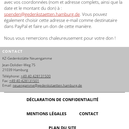
avec vos coordonnées (nom et adresse complets, ainsi que la
date et le montant du don) à :
spenden@gedenkstaetten.hamburg.de
. Vous pouvez
également choisir cette adresse e-mail comme destinataire
dans PayPal et faire un don de cette manière.
Nous vous remercions chaleureusement pour votre don !
CONTACT
KZ-Gedenkstätte Neuengamme
Jean-Dolidier-Weg 75
21039 Hamburg
Téléphone:
+49 40 428131500
Fax:
+49 40 428131501
Email:
neuengamme@gedenkstaetten.hamburg.de
DÉCLARATION DE CONFIDENTIALITÉ
MENTIONS LÉGALES
CONTACT
PLAN DU SITE