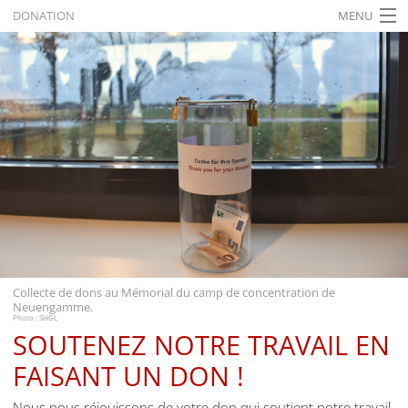
DONATION
MENU
ACCUEIL
ACTUALITÉS
EXPOSITIONS
HISTORIQUE
FORMATION
RECHERCHE
SERVICE
Collecte de dons au Mémorial du camp de concentration de
Neuengamme.
Français
Photo : SHGL
SOUTENEZ NOTRE TRAVAIL EN
FAISANT UN DON !
Nous nous réjouissons de votre don qui soutient notre travail