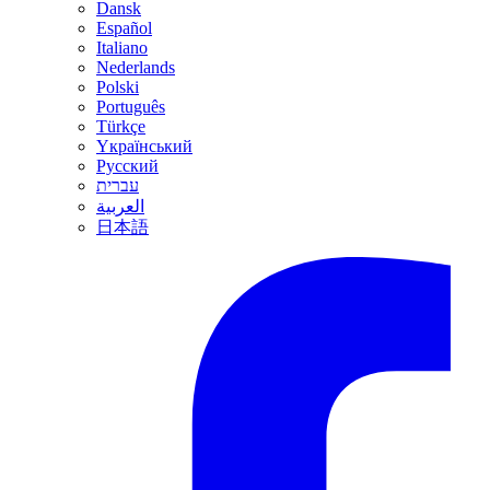
Dansk
Español
Italiano
Nederlands
Polski
Português
Türkçe
Yкраїнський
Русский
עברית
العربية
日本語