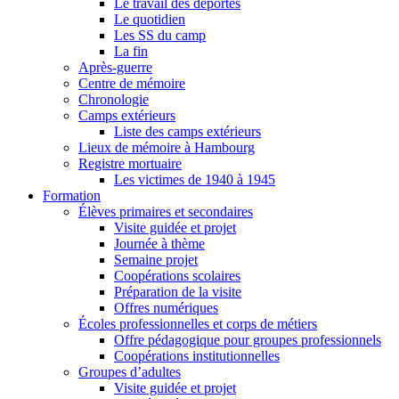
Le travail des déportés
Le quotidien
Les SS du camp
La fin
Après-guerre
Centre de mémoire
Chronologie
Camps extérieurs
Liste des camps extérieurs
Lieux de mémoire à Hambourg
Registre mortuaire
Les victimes de 1940 à 1945
Formation
Élèves primaires et secondaires
Visite guidée et projet
Journée à thème
Semaine projet
Coopérations scolaires
Préparation de la visite
Offres numériques
Écoles professionnelles et corps de métiers
Offre pédagogique pour groupes professionnels
Coopérations institutionnelles
Groupes d’adultes
Visite guidée et projet