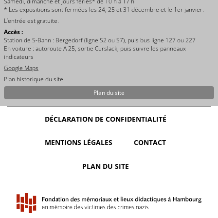
Samedi, dimanche et jours fériés* de 10 h à 17 h
* Les expositions sont fermées les 24, 25 et 31 décembre et le 1er janvier.
L’entrée est gratuite.
Accès :
Station de S-Bahn : Bergedorf (ligne S2 ou S7), puis bus ligne 127 ou 227
En voiture : autoroute A 25, sortie Curslack, puis suivre les panneaux
indicateurs
Google Maps
Plan historique du site
Plan du site
DÉCLARATION DE CONFIDENTIALITÉ
MENTIONS LÉGALES
CONTACT
PLAN DU SITE