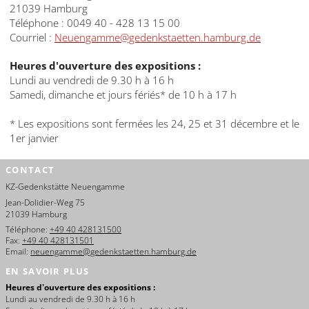
21039 Hamburg
Téléphone : 0049 40 - 428 13 15 00
Courriel :
Neuengamme@gedenkstaetten.hamburg.de
Heures d'ouverture des expositions :
Lundi au vendredi de 9.30 h à 16 h
Samedi, dimanche et jours fériés* de 10 h à 17 h
* Les expositions sont fermées les 24, 25 et 31 décembre et le
1er janvier
CONTACT
KZ-Gedenkstätte Neuengamme
Jean-Dolidier-Weg 75
21039 Hamburg
Téléphone:
+49 40 428131500
Fax:
+49 40 428131501
Email:
neuengamme@gedenkstaetten.hamburg.de
EN SAVOIR PLUS
Heures d'ouverture des expositions :
Lundi au vendredi de 9.30 h à 16 h