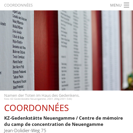
COORDONNÉES
MENU
ACCUEIL
ACTUALITÉS
EXPOSITIONS
HISTORIQUE
FORMATION
RECHERCHE
SERVICE
Namen der Toten im Haus des Gedenkens.
Foto: KZ-Gedenkstätte Neuengamme, 2001. (ANg 2001-546)
Français
COORDONNÉES
KZ‑Gedenkstätte Neuengamme / Centre de mémoire
du camp de concentration de Neuengamme
Jean-Dolidier-Weg 75