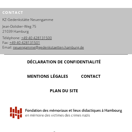
CONTACT
KZ-Gedenkstätte Neuengamme
Jean-Dolidier-Weg 75
21039 Hamburg
Téléphone:
+49 40 428131500
Fax:
+49 40 428131501
Email:
neuengamme@gedenkstaetten.hamburg.de
DÉCLARATION DE CONFIDENTIALITÉ
MENTIONS LÉGALES
CONTACT
PLAN DU SITE