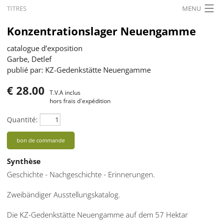
TITRES
MENU
ACCUEIL
Konzentrationslager Neuengamme
ACTUALITÉS
catalogue d’exposition
Garbe, Detlef
EXPOSITIONS
publié par: KZ-Gedenkstätte Neuengamme
HISTORIQUE
€ 28.00
T.V.A inclus
hors frais d'expédition
FORMATION
Quantité:
RECHERCHE
bon de commande
SERVICE
Synthèse
Français
Geschichte - Nachgeschichte - Erinnerungen.
Zweibändiger Ausstellungskatalog.
Die KZ-Gedenkstätte Neuengamme auf dem 57 Hektar