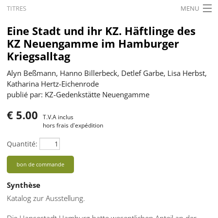
TITRES
MENU
ACCUEIL
Eine Stadt und ihr KZ. Häftlinge des
KZ Neuengamme im Hamburger
ACTUALITÉS
Kriegsalltag
EXPOSITIONS
Alyn Beßmann, Hanno Billerbeck, Detlef Garbe, Lisa Herbst,
Katharina Hertz-Eichenrode
HISTORIQUE
publié par: KZ-Gedenkstätte Neuengamme
FORMATION
€ 5.00
T.V.A inclus
RECHERCHE
hors frais d'expédition
Quantité:
SERVICE
bon de commande
Français
Synthèse
Katalog zur Ausstellung.
Die Hansestadt Hamburg hatte wesentlichen Anteil an der