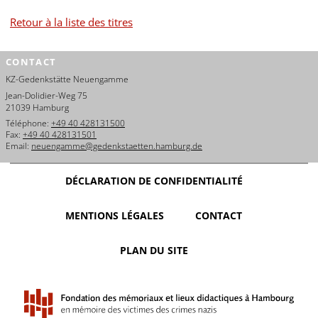
Retour à la liste des titres
CONTACT
KZ-Gedenkstätte Neuengamme
Jean-Dolidier-Weg 75
21039 Hamburg
Téléphone:
+49 40 428131500
Fax:
+49 40 428131501
Email:
neuengamme@gedenkstaetten.hamburg.de
DÉCLARATION DE CONFIDENTIALITÉ
MENTIONS LÉGALES
CONTACT
PLAN DU SITE