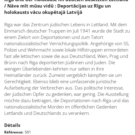
/ Nāve mīt mūsu vidū : Deportācijas uz Rīgu un
holokausts vācu okupētajā Latvijā
Riga war das Zentrum jüdischen Lebens in Lettland. Mit dem
Einmarsch deutscher Truppen im Juli 1941 wurde die Stadt zu
einem Zielort von Deportationen und zum Tatort
nationalsozialistischer Vernichtungspolitik. Angehörige von SS,
Polizei und Wehrmacht sowie lokale Hilfstruppen ermordeten
fast alle lettischen sowie die aus Deutschland, Wien, Prag und
Brünn nach Riga deportierten Jüdinnen und Juden. Die
wenigen Überlebenden kehrten nur selten in ihre
Heimatländer zurück. Zumeist vergeblich kämpften sie um
Gerechtigkeit. Ebenso blieb eine umfassende juristische
Aufarbeitung der Verbrechen aus. Das politische Interesse,
der jüdischen Opfer zu gedenken, war gering. Die Ausstellung
möchte dazu beitragen, die Deportationen nach Riga und das
nationalsozialistische Morden im öffentlichen Gedenken
Lettlands und Deutschlands zu verankern.
Détails
Référence
501