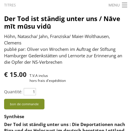
TITRES
MENU
ACCUEIL
Der Tod ist ständig unter uns / Nāve
mīt mūsu vidū
ACTUALITÉS
Höhn, Natascha/ Jahn, Franziska/ Maier-Wolthausen,
EXPOSITIONS
Clemens
publié par: Oliver von Wrochem im Auftrag der Stiftung
HISTORIQUE
Hamburger Gedenkstätten und Lernorte zur Erinnerung an
die Opfer der NS-Verbrechen
FORMATION
€ 15.00
RECHERCHE
T.V.A inclus
hors frais d'expédition
SERVICE
Quantité:
Français
bon de commande
Synthèse
Der Tod ist ständig unter uns : Die Deportationen nach
Riga und der Holocaust im deutsch besetzten Lettland