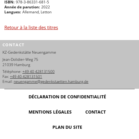
ISBN
978-3-86331-681-5
Année de parution
2022
Langues
Allemand
, Letton
Retour à la liste des titres
CONTACT
KZ-Gedenkstätte Neuengamme
Jean-Dolidier-Weg 75
21039 Hamburg
Téléphone:
+49 40 428131500
Fax:
+49 40 428131501
Email:
neuengamme@gedenkstaetten.hamburg.de
DÉCLARATION DE CONFIDENTIALITÉ
MENTIONS LÉGALES
CONTACT
PLAN DU SITE