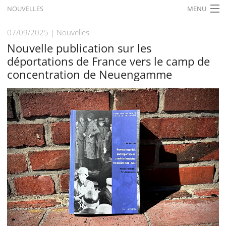
NOUVELLES
MENU
ACCUEIL
07/09/2025
Nouvelles
Nouvelle publication sur les
ACTUALITÉS
déportations de France vers le camp de
EXPOSITIONS
concentration de Neuengamme
HISTORIQUE
FORMATION
RECHERCHE
SERVICE
Français