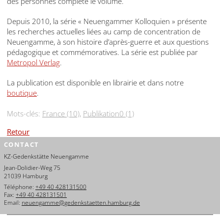
des personnes complète le volume.
Depuis 2010, la série « Neuengammer Kolloquien » présente
les recherches actuelles liées au camp de concentration de
Neuengamme, à son histoire d’après-guerre et aux questions
pédagogique et commémoratives. La série est publiée par
Metropol Verlag
.
La publication est disponible en librairie et dans notre
boutique
.
Mots-clés:
France (10)
,
Publikation0 (1)
Retour
CONTACT
KZ-Gedenkstätte Neuengamme
Jean-Dolidier-Weg 75
21039 Hamburg
Téléphone:
+49 40 428131500
Fax:
+49 40 428131501
Email:
neuengamme@gedenkstaetten.hamburg.de