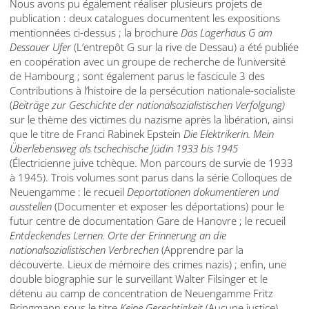
Nous avons pu également réaliser plusieurs projets de
publication : deux catalogues documentent les expositions
mentionnées ci-dessus ; la brochure
Das Lagerhaus G am
Dessauer Ufer
(L’entrepôt G sur la rive de Dessau) a été publiée
en coopération avec un groupe de recherche de l’université
de Hambourg ; sont également parus le fascicule 3 des
Contributions à l’histoire de la persécution nationale-socialiste
(
Beiträge zur Geschichte der nationalsozialistischen Verfolgung)
sur le thème des victimes du nazisme après la libération, ainsi
que le titre de Franci Rabinek Epstein
Die Elektrikerin. Mein
Überlebensweg als tschechische Jüdin 1933 bis 1945
(Électricienne juive tchèque. Mon parcours de survie de 1933
à 1945). Trois volumes sont parus dans la série Colloques de
Neuengamme : le recueil
Deportationen dokumentieren und
ausstellen
(Documenter et exposer les déportations) pour le
futur centre de documentation Gare de Hanovre ; le recueil
Entdeckendes Lernen.
Orte der Erinnerung an die
nationalsozialistischen Verbrechen
(Apprendre par la
découverte. Lieux de mémoire des crimes nazis) ; enfin, une
double biographie sur le surveillant Walter Filsinger et le
détenu au camp de concentration de Neuengamme Fritz
Bringmann sous le titre
Keine Gerechtigkeit
(Aucune justice).