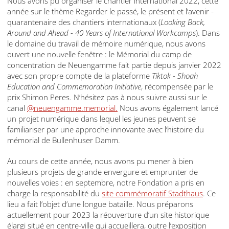
Nous avons pu organiser le chantier international 2022, cette
année sur le thème Regarder le passé, le présent et l’avenir -
quarantenaire des chantiers internationaux (
Looking Back,
Around and Ahead - 40 Years of International Workcamps
). Dans
le domaine du travail de mémoire numérique, nous avons
ouvert une nouvelle fenêtre : le Mémorial du camp de
concentration de Neuengamme fait partie depuis janvier 2022
avec son propre compte de la plateforme
Tiktok - Shoah
Education and Commemoration Initiative
, récompensée par le
prix Shimon Peres. N’hésitez pas à nous suivre aussi sur le
canal
@neuengamme.memorial.
Nous avons également lancé
un projet numérique dans lequel les jeunes peuvent se
familiariser par une approche innovante avec l’histoire du
mémorial de Bullenhuser Damm.
Au cours de cette année, nous avons pu mener à bien
plusieurs projets de grande envergure et emprunter de
nouvelles voies : en septembre, notre Fondation a pris en
charge la responsabilité du
site commémoratif Stadthaus
. Ce
lieu a fait l’objet d’une longue bataille. Nous préparons
actuellement pour 2023 la réouverture d’un site historique
élargi situé en centre-ville qui accueillera, outre l’exposition