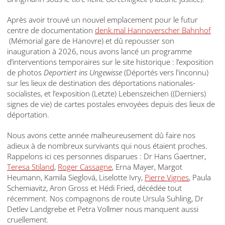
Après avoir trouvé un nouvel emplacement pour le futur
centre de documentation
denk.mal Hannoverscher Bahnhof
(Mémorial gare de Hanovre) et dû repousser son
inauguration à 2026, nous avons lancé un programme
d’interventions temporaires sur le site historique : l’exposition
de photos
Deportiert ins Ungewisse
(Déportés vers l'inconnu)
sur les lieux de destination des déportations nationales-
socialistes, et l’exposition (Letzte) Lebenszeichen ((Derniers)
signes de vie) de cartes postales envoyées depuis des lieux de
déportation.
Nous avons cette année malheureusement dû faire nos
adieux à de nombreux survivants qui nous étaient proches.
Rappelons ici ces personnes disparues : Dr Hans Gaertner,
Teresa Stiland
,
Roger Cassagne
, Erna Mayer, Margot
Heumann, Kamila Sieglová, Liselotte Ivry,
Pierre Vignes
, Paula
Schemiavitz, Aron Gross et Hédi Fried, décédée tout
récemment. Nos compagnons de route Ursula Suhling, Dr
Detlev Landgrebe et Petra Vollmer nous manquent aussi
cruellement.