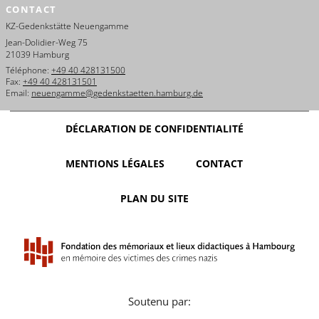
CONTACT
KZ-Gedenkstätte Neuengamme
Jean-Dolidier-Weg 75
21039 Hamburg
Téléphone:
+49 40 428131500
Fax:
+49 40 428131501
Email:
neuengamme@gedenkstaetten.hamburg.de
DÉCLARATION DE CONFIDENTIALITÉ
MENTIONS LÉGALES
CONTACT
PLAN DU SITE
Soutenu par: