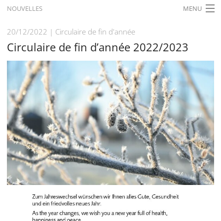
NOUVELLES
MENU
ACCUEIL
20/12/2022
Circulaire de fin d'année
Circulaire de fin d’année 2022/2023
ACTUALITÉS
EXPOSITIONS
HISTORIQUE
FORMATION
RECHERCHE
SERVICE
Français