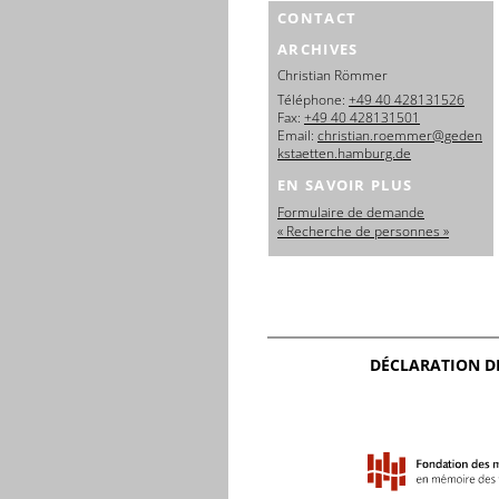
CONTACT
ARCHIVES
Christian Römmer
Téléphone:
+49 40 428131526
Fax:
+49 40 428131501
Email:
christian.roemmer@geden
kstaetten.hamburg.de
EN SAVOIR PLUS
Formulaire de demande
« Recherche de personnes »
DÉCLARATION D