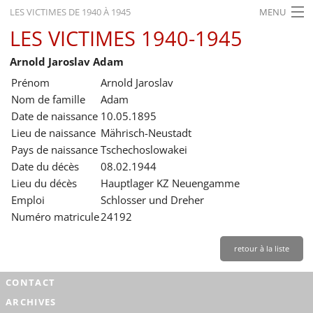
LES VICTIMES DE 1940 À 1945
MENU
LES VICTIMES 1940-1945
ACCUEIL
Arnold Jaroslav Adam
ACTUALITÉS
Prénom
Arnold Jaroslav
EXPOSITIONS
Nom de famille
Adam
Date de naissance
10.05.1895
HISTORIQUE
Lieu de naissance
Mährisch-Neustadt
Pays de naissance
Tschechoslowakei
FORMATION
Date du décès
08.02.1944
RECHERCHE
Lieu du décès
Hauptlager KZ Neuengamme
Emploi
Schlosser und Dreher
SERVICE
Numéro matricule
24192
Français
retour à la liste
CONTACT
ARCHIVES