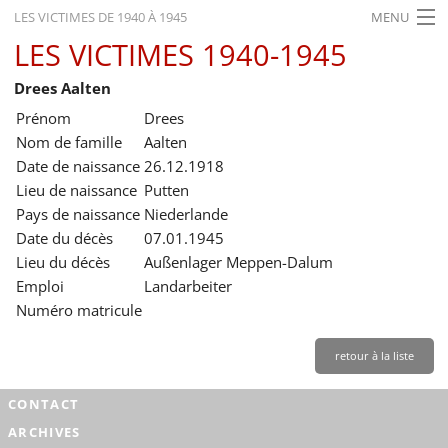
LES VICTIMES DE 1940 À 1945
MENU
LES VICTIMES 1940-1945
ACCUEIL
Drees Aalten
ACTUALITÉS
Prénom
Drees
EXPOSITIONS
Nom de famille
Aalten
Date de naissance
26.12.1918
HISTORIQUE
Lieu de naissance
Putten
Pays de naissance
Niederlande
FORMATION
Date du décès
07.01.1945
RECHERCHE
Lieu du décès
Außenlager Meppen-Dalum
Emploi
Landarbeiter
SERVICE
Numéro matricule
Français
retour à la liste
CONTACT
ARCHIVES