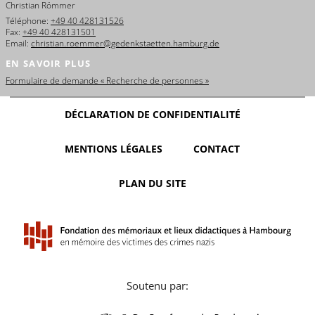
Christian Römmer
Téléphone:
+49 40 428131526
Fax:
+49 40 428131501
Email:
christian.roemmer@gedenkstaetten.hamburg.de
EN SAVOIR PLUS
Formulaire de demande « Recherche de personnes »
DÉCLARATION DE CONFIDENTIALITÉ
MENTIONS LÉGALES
CONTACT
PLAN DU SITE
Soutenu par: