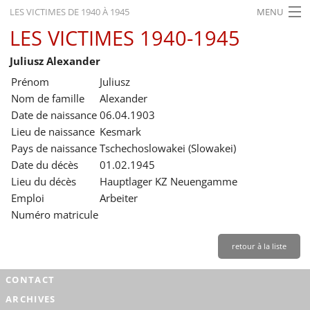
LES VICTIMES DE 1940 À 1945
MENU
LES VICTIMES 1940-1945
ACCUEIL
Juliusz Alexander
ACTUALITÉS
Prénom
Juliusz
EXPOSITIONS
Nom de famille
Alexander
Date de naissance
06.04.1903
HISTORIQUE
Lieu de naissance
Kesmark
Pays de naissance
Tschechoslowakei (Slowakei)
FORMATION
Date du décès
01.02.1945
RECHERCHE
Lieu du décès
Hauptlager KZ Neuengamme
Emploi
Arbeiter
SERVICE
Numéro matricule
Français
retour à la liste
CONTACT
ARCHIVES